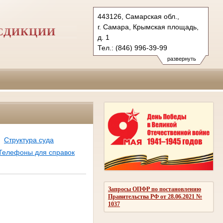
443126, Самарская обл.,
г. Самара, Крымская площадь,
СДИКЦИИ
д. 1
Тел.: (846) 996-39-99
6kas@sudrf.ru
развернуть
схема проезда
Структура суда
Телефоны для справок
Запросы ОПФР по постановлению
Правительства РФ от 28.06.2021 №
1037