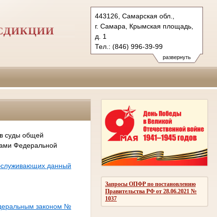
443126, Самарская обл.,
г. Самара, Крымская площадь,
СДИКЦИИ
д. 1
Тел.: (846) 996-39-99
6kas@sudrf.ru
развернуть
схема проезда
 в суды общей
сами Федеральной
обслуживающих данный
Запросы ОПФР по постановлению
Правительства РФ от 28.06.2021 №
1037
едеральным законом №