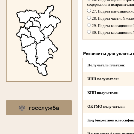
содержания в исправитель
27. Подача апелляционн
28. Подача частной жал
29. Подача кассационно
30. Подача кассационно
Реквизиты для уплаты
Получатель платежа:
ИНН получателя:
КПП получателя:
ОКТМО получателя:
Код бюджетной классифик
Номер счета банка получа