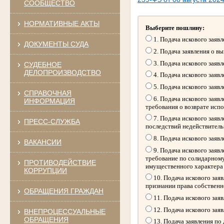
СООБЩЕСТВО
НОРМАТИВНЫЕ АКТЫ
Выберите пошлину:
1. Подача искового заяв
ДОКУМЕНТЫ СУДА
2. Подача заявления о в
3. Подача искового заяв
СУДЕБНОЕ
ДЕЛОПРОИЗВОДСТВО
4. Подача искового заяв
5. Подача искового заяв
СПРАВОЧНАЯ
6. Подача искового заяв
ИНФОРМАЦИЯ
требования о возврате исп
7. Подача искового заяв
ПРЕСС-СЛУЖБА
последствий недействитель
8. Подача искового заяв
ВАКАНСИИ
9. Подача искового заяв
требование по солидарному
ПРОТИВОДЕЙСТВИЕ
имущественного характера
КОРРУПЦИИ
10. Подача искового зая
признании права собственн
ОБРАЩЕНИЯ ГРАЖДАН
11. Подача искового зая
12. Подача искового зая
ВНЕПРОЦЕССУАЛЬНЫЕ
ОБРАЩЕНИЯ
13. Подача заявления по