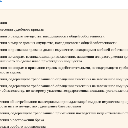
ления
ынесении судебного приказа
ления о разделе имущества, находящегося в общей собственности
ления о выделе доли из имущества, находящегося в общей собственности
ления о признании права на долю в имуществе, находящемся в общей собствен
ления по спорам, возникающим при заключении, изменении или расторжении д
олненного по сделке или о присуждении имущества
ления по спорам о признании сделок недействительными, не содержащего треб
ности сделок
ления, содержащего требования об обращении взыскания на заложенное имуще
ления, содержащего требования об обращении взыскания на заложенное имуще
 обязательству, по которому уплачена государственная пошлина, установленна
вления об истребовании наследниками принадлежащей им доли имущества при у
ости на это имущество судом ранее был разрешен
вления, содержащего требования о применении последствий недействительност
вления о расторжении брака
 делам особого производства