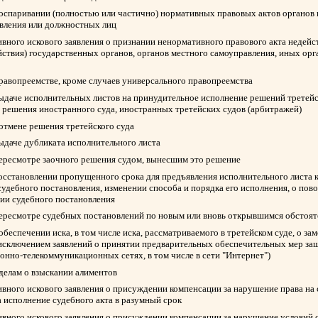
 оспаривании (полностью или частично) нормативных правовых актов органов 
авления или должностных лиц
вного искового заявления о признании ненормативного правового акта недейс
йствия) государственных органов, органов местного самоуправления, иных ор
правопреемстве, кроме случаев универсального правопреемства
выдаче исполнительных листов на принудительное исполнение решений третейск
 решения иностранного суда, иностранных третейских судов (арбитражей)
 отмене решения третейского суда
выдаче дубликата исполнительного листа
пересмотре заочного решения судом, вынесшим это решение
восстановлении пропущенного срока для предъявления исполнительного листа 
судебного постановления, изменении способа и порядка его исполнения, о пов
нии судебного постановления
пересмотре судебных постановлений по новым или вновь открывшимся обстоят
обеспечении иска, в том числе иска, рассматриваемого в третейском суде, о з
 исключением заявлений о принятии предварительных обеспечительных мер защ
нно-телекоммуникационных сетях, в том числе в сети "Интернет")
 делам о взыскании алиментов
вного искового заявления о присуждении компенсации за нарушение права на
а исполнение судебного акта в разумный срок
вного искового заявления о присуждении компенсации за нарушение условий 