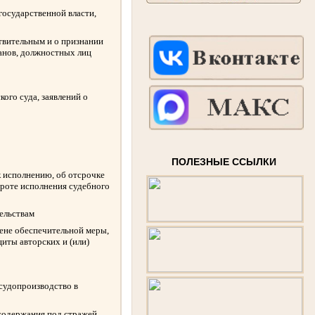
государственной власти,
твительным и о признании
ганов, должностных лиц
ого суда, заявлений о
ПОЛЕЗНЫЕ ССЫЛКИ
к исполнению, об отсрочке
ороте исполнения судебного
ельствам
амене обеспечительной меры,
иты авторских и (или)
 судопроизводство в
содержания под стражей,