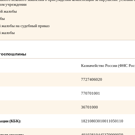
ном учреждении
ой жалобы
обы
й жалобы на судебный приказ
й жалобы
 госпошлины
Казначейство России (ФНС Рос
7727406020
770701001
36701000
ации (КБК):
18210803010011050110
теля средств:
40102810445370000059