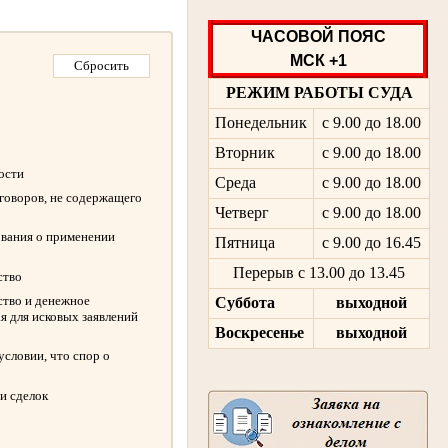
ЧАСОВОЙ ПОЯС
МСК +1
РЕЖИМ РАБОТЫ СУДА
Понедельник
с 9.00 до 18.00
Вторник
с 9.00 до 18.00
ности
Среда
с 9.00 до 18.00
оговоров, не содержащего
Четверг
с 9.00 до 18.00
ования о применении
Пятница
с 9.00 до 16.45
Перерыв с 13.00 до 13.45
ство
ство и денежное
Суббота
выходной
я для исковых заявлений
Воскресенье
выходной
словии, что спор о
и сделок