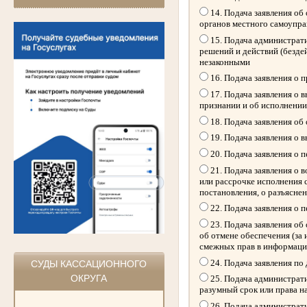
14. Подача заявления об
органов местного самоупр
15. Подача администрати
решений и действий (безде
незаконными
16. Подача заявления о 
17. Подача заявления о 
признании и об исполнении
18. Подача заявления об
19. Подача заявления о 
20. Подача заявления о 
21. Подача заявления о 
или рассрочке исполнения 
постановления, о разъясне
22. Подача заявления о 
23. Подача заявления об 
об отмене обеспечения (за
смежных прав в информацио
24. Подача заявления по
СУДЫ КАССАЦИОННОГО
ОКРУГА
25. Подача администрати
разумный срок или права н
26. Подача администрати