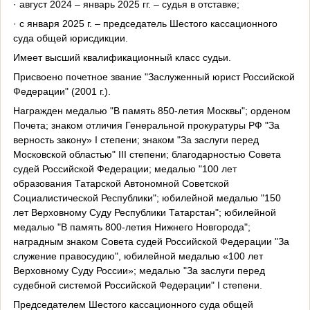
· август 2024 – январь 2025 гг. – судья в отставке;
· с января 2025 г. – председатель Шестого кассационного
суда общей юрисдикции.
Имеет высший квалификационный класс судьи.
Присвоено почетное звание "Заслуженный юрист Российской
Федерации" (2001 г.).
Награжден медалью "В память 850-летия Москвы"; орденом
Почета; знаком отличия Генеральной прокуратуры РФ "За
верность закону» I степени; знаком "За заслуги перед
Московской областью" III степени; благодарностью Совета
судей Российской Федерации; медалью "100 лет
образования Татарской Автономной Советской
Социалистической Республики"; юбилейной медалью "150
лет Верховному Суду Республики Татарстан"; юбилейной
медалью "В память 800-летия Нижнего Новгорода";
наградным знаком Совета судей Российской Федерации "За
служение правосудию", юбилейной медалью «100 лет
Верховному Суду России»; медалью "За заслуги перед
судебной системой Российской Федерации" I степени.
Председателем Шестого кассационного суда общей