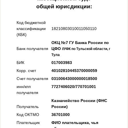
общей юрисдикции:
Код бюджетной
классификации
18210803010011050110
(КБК)
ОКЦ №7 ГУ Банка России по
Банк получателя
ЦФО
//УФК по Тульской области, г
Тула
БИК
017003983
Корр. счет
40102810445370000059
Счет получателя
03100643000000018500
инн/кпп
7727406020/770701001
получателя
Казначейство России (ФНС
Получатель
России)
Код ОКТМО
36701000
Плательщик
ФИО плательщика, чья