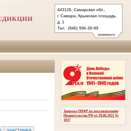
443126, Самарская обл.,
г. Самара, Крымская площадь,
СДИКЦИИ
д. 1
Тел.: (846) 996-39-99
6kas@sudrf.ru
развернуть
схема проезда
Запросы ОПФР по постановлению
Правительства РФ от 28.06.2021 №
1037
Ы
УЧАСТНИКИ