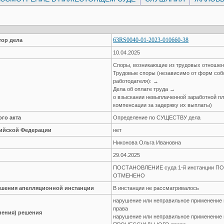
63RS0040-01-2023-010660-38
ор дела
10.04.2025
Споры, возникающие из трудовых отноше
Трудовые споры (независимо от форм соб
работодателя): →
Дела об оплате труда →
о взыскании невыплаченной заработной пла
компенсации за задержку их выплаты)
го акта
Определение по СУЩЕСТВУ дела
сийской Федерации
нет
Никонова Ольга Ивановна
29.04.2025
ПОСТАНОВЛЕНИЕ суда 1-й инстанции П
ОТМЕНЕНО
решения апелляционной инстанции
В инстанции не рассматривалось
нарушение или неправильное применен
права
нения) решения
нарушение или неправильное применение