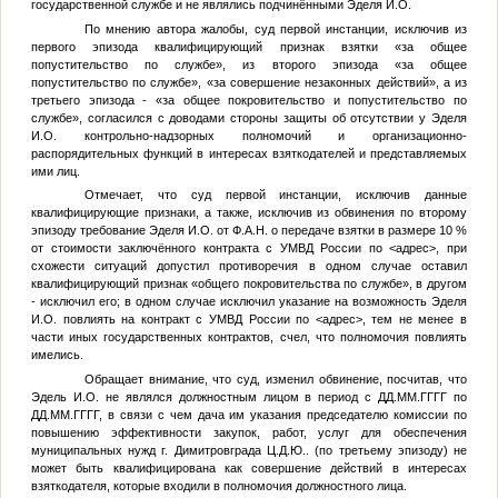
государственной службе и не являлись подчинёнными Эделя И.О.
По мнению автора жалобы, суд первой инстанции, исключив из
первого эпизода квалифицирующий признак взятки «за общее
попустительство по службе», из второго эпизода «за общее
попустительство по службе», «за совершение незаконных действий», а из
третьего эпизода - «за общее покровительство и попустительство по
службе», согласился с доводами стороны защиты об отсутствии у Эделя
И.О. контрольно-надзорных полномочий и организационно-
распорядительных функций в интересах взяткодателей и представляемых
ими лиц.
Отмечает, что суд первой инстанции, исключив данные
квалифицирующие признаки, а также, исключив из обвинения по второму
эпизоду требование Эделя И.О. от
Ф.А.Н.
о передаче взятки в размере 10 %
от стоимости заключённого контракта с УМВД России по
<адрес>
, при
схожести ситуаций допустил противоречия в одном случае оставил
квалифицирующий признак «общего покровительства по службе», в другом
- исключил его; в одном случае исключил указание на возможность Эделя
И.О. повлиять на контракт с УМВД России по
<адрес>
, тем не менее в
части иных государственных контрактов, счел, что полномочия повлиять
имелись.
Обращает внимание, что суд, изменил обвинение, посчитав, что
Эдель И.О. не являлся должностным лицом в период с
ДД.ММ.ГГГГ
по
ДД.ММ.ГГГГ
, в связи с чем дача им указания председателю комиссии по
повышению эффективности закупок, работ, услуг для обеспечения
муниципальных нужд г. Димитровграда
Ц.Д.Ю.
. (по третьему эпизоду) не
может быть квалифицирована как совершение действий в интересах
взяткодателя, которые входили в полномочия должностного лица.