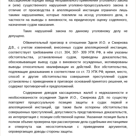
кассационном порядке ввиду неправильного применения уголовного закона
и (или) существенного нарушения уголовно-процессуального закона в
отличие от производства в апелляционной инстанции ограничен лишь
такими нарушениями, которые повлияли на исход уголовного дела, в
частности на выводы о виновности, на юридическую оценку содеянного,
назначение судом наказания.
Таких нарушений закона по данному уголовному делу не
допущено.
Обвинительный приговор в отношении Эделя И.О. и Смирнова
Д.В., с учетом изменений, внесенных судом апелляционной инстанции,
соответствует требованиям ст.ст. 304, 307- 309 УПК РФ, в нём указаны
обстоятельства, установленные судом, приведены доказательства,
обосновывающие вывод суда о виновности осужденных, мотивированы
выводы относительно квалификации их действий. Все обстоятельства,
подлежащие доказыванию в соответствии со ст. 73 УПК РФ, время, место,
способ и другие обстоятельства совершения преступлений судом
установлены с приведением в приговоре оснований принятого решения, не
содержат противоречий и предположений.
Содержание доводов кассационных жалоб о недоказанности и
необоснованности осуждения Эделя И.О., Смирнова Д.В. по существу
повторяет процессуальную позицию защиты в судах первой и
апелляционной инстанций, где также были оспорены обстоятельства
совершенных преступлений, допустимость представленных доказательств,
их интерпретация с позиции собственной оценки. Указанная позиция была в
полном объеме проверена при рассмотрении дела судебными инстанциями
и отвергнута как несостоятельная с приведением аргументов,
опровергающих доводы стороны защиты.