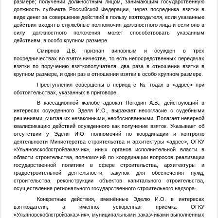
размере; получении должностным лицом, занимающим государственную
должность субъекта Российской Федерации, через посредника взятки в
виде денег за совершение действий в пользу взяткодателя, если указанные
действия входят в служебные полномочия должностного лица и если оно в
силу должностного положения может способствовать указанным
действиям, в особо крупном размере.
Смирнов Д.В. признан виновным и осужден в трёх
посредничествах во взяточничестве, то есть непосредственных передачах
взятки по поручению взяткополучателя, два раза в отношении взятки в
крупном размере, и один раз в отношении взятки в особо крупном размере.
Преступления совершены в период с
№
годах в
<адрес>
при
обстоятельствах, указанных в приговоре.
В кассационной жалобе адвокат Погодин А.В., действующий в
интересах осужденного Эделя И.О., выражает несогласие с судебными
решениями, считая их незаконными, необоснованными. Полагает неверной
квалификацию действий осужденного как получение взяток. Указывает об
отсутствии у Эделя И.О. полномочий по координации и контролю
деятельности Министерства строительства и архитектуры
<адрес>
, ОГКУ
«Ульяновскоблстройзаказчик», иных органов исполнительной власти в
области строительства, полномочий по координации вопросов реализации
государственной политики в сфере строительства, архитектуры и
градостроительной деятельности, закупок для обеспечения нужд,
строительства, реконструкции объектов капитального строительства,
осуществления регионального государственного строительного надзора.
Конкретные действия, вменённые Эделю И.О. в интересах
взяткодателя, а именно: ускоренная приёмка ОГКУ
«Ульяновскоблстройзаказчик», муниципальными заказчиками выполненных