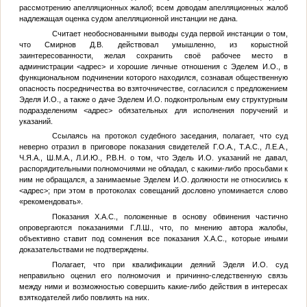
рассмотрению апелляционных жалоб; всем доводам апелляционных жалоб
надлежащая оценка судом апелляционной инстанции не дана.
Считает необоснованными выводы суда первой инстанции о том,
что Смирнов Д.В. действовал умышленно, из корыстной
заинтересованности, желая сохранить своё рабочее место в
администрации
<адрес>
и хорошие личные отношения с Эделем И.О., в
функциональном подчинении которого находился, сознавая общественную
опасность посредничества во взяточничестве, согласился с предложением
Эделя И.О., а также о даче Эделем И.О. подконтрольным ему структурным
подразделениям
<адрес>
обязательных для исполнения поручений и
указаний.
Ссылаясь на протокол судебного заседания, полагает, что суд
неверно отразил в приговоре показания свидетелей
Г.О.А.
,
Т.А.С.
,
Л.Е.А.
,
Ч.Я.А.
,
Ш.М.А.
,
Л.И.Ю.
,
Р.В.Н.
о том, что Эдель И.О. указаний не давал,
распорядительными полномочиями не обладал, с какими-либо просьбами к
ним не обращался, а занимаемые Эделем И.О. должности не относились к
<адрес>
; при этом в протоколах совещаний дословно упоминается слово
«рекомендовать».
Показания
Х.А.С.
, положенные в основу обвинения частично
опровергаются показаниями
Г.Л.Ш.
, что, по мнению автора жалобы,
объективно ставит под сомнения все показания
Х.А.С.
, которые иными
доказательствами не подтверждены.
Полагает, что при квалификации деяний Эделя И.О. суд
неправильно оценил его полномочия и причинно-следственную связь
между ними и возможностью совершить какие-либо действия в интересах
взяткодателей либо повлиять на них.