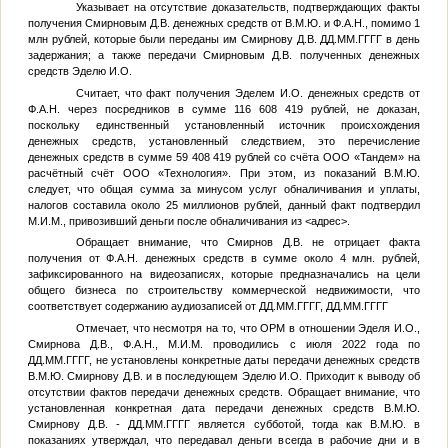
Указывает на отсутствие доказательств, подтверждающих факты
получения Смирновым Д.В. денежных средств от
В.М.Ю.
и
Ф.А.Н.
, помимо 1
млн рублей, которые были переданы им Смирнову Д.В.
ДД.ММ.ГГГГ
в день
задержания; а также передачи Смирновым Д.В. полученных денежных
средств Эделю И.О.
Считает, что факт получения Эделем И.О. денежных средств от
Ф.А.Н.
через посредников в сумме 116 608 419 рублей, не доказан,
поскольку единственный установленный источник происхождения
денежных средств, установленный следствием, это перечисление
денежных средств в сумме 59 408 419 рублей со счёта ООО «Тандем» на
расчётный счёт ООО «Технология». При этом, из показаний
В.М.Ю.
следует, что общая сумма за минусом услуг обналичивания и уплаты,
налогов составила около 25 миллионов рублей, данный факт подтвердил
М.И.М.
, привозивший деньги после обналичивания из
<адрес>
.
Обращает внимание, что Смирнов Д.В. не отрицает факта
получения от
Ф.А.Н.
денежных средств в сумме около 4 млн. рублей,
зафиксированного на видеозаписях, которые предназначались на цели
общего бизнеса по строительству коммерческой недвижимости, что
соответствует содержанию аудиозаписей от
ДД.ММ.ГГГГ
,
ДД.ММ.ГГГГ
Отмечает, что несмотря на то, что ОРМ в отношении Эделя И.О.,
Смирнова Д.В.,
Ф.А.Н.
,
М.И.М.
проводились с июля 2022 года по
ДД.ММ.ГГГГ
, не установлены конкретные даты передачи денежных средств
В.М.Ю.
Смирнову Д.В. и в последующем Эделю И.О. Приходит к выводу об
отсутствии фактов передачи денежных средств. Обращает внимание, что
установленная конкретная дата передачи денежных средств
В.М.Ю.
Смирнову Д.В. -
ДД.ММ.ГГГГ
является субботой, тогда как
В.М.Ю.
в
показаниях утверждал, что передавал деньги всегда в рабочие дни и в