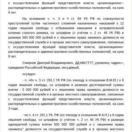
с осуществлением функций представителя власти, организационно-­
распорядительных и административно-хозяйственных полномочий, на срок
6 лет.
На основании ч. ч. 3 и 4 ст. 69 УК РФ по совокупности
преступлений путём частичного сложения назначенных наказаний к 12
годам лишения свободы с отбыванием наказания в исправительной
колонии строгого режима, со штрафом (с учётом ч. 2 ст. 46 УК РФ) в
размере 500 000 000 рублей и с лишением права занимать должности на
государственной службе и в органах местного самоуправления, связанные
с осуществлением функций представителя власти, организационно-
распорядительных и административно-хозяйственных полномочий, на срок
8 лет.
Смирнов Дмитрий Владимирович,
ДД.ММ.ГГГГ
, уроженец
<адрес>
,
гражданин Российской Федерации, несудимый,
осужден:
- п. «б» ч. 3 ст. 291.1 УК РФ (по эпизоду в отношении
В.М.Ю.
) к 6
годам лишения свободы, со штрафом в размере десятикратной суммы
взятки - 5 000 000 рублей и с лишением права занимать должности на
государственной службе и в органах местного самоуправления, связанные
с осуществлением функций представителя власти, организационно-
распорядительных и административно-хозяйственных полномочий, на срок
3 года;
- по ч. 4 ст. 291.1 УК. РФ (по эпизоду в отношении
Ф.А.Н.
) к 8 годам
лишения свободы, со штрафом (с учётом ч. 2 ст. 46 УК РФ) в размере
однократной суммы взятки 500 000 000 рублей и с лишением права
занимать" должности на государственной службе и в органах местного