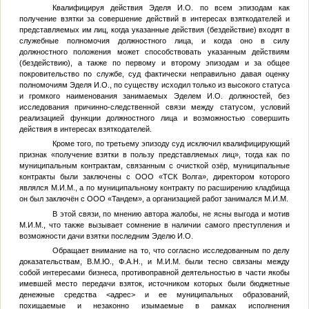
Квалифицируя действия Эделя И.О. по всем эпизодам как
получение взятки за совершение действий в интересах взяткодателей и
представляемых им лиц, когда указанные действия (бездействие) входят в
служебные полномочия должностного лица, и когда оно в силу
должностного положения может способствовать указанным действиям
(бездействию), а также по первому и второму эпизодам и за общее
покровительство по службе, суд фактически неправильно давая оценку
полномочиям Эделя И.О., по существу исходил только из высокого статуса
и громкого наименования занимаемых Эделем И.О. должностей, без
исследования причинно-следственной связи между статусом, условий
реализацией функции должностного лица и возможностью совершить
действия в интересах взяткодателей.
Кроме того, по третьему эпизоду суд исключил квалифицирующий
признак «получение взятки в пользу представляемых лиц», тогда как по
муниципальным контрактам, связанным с очисткой озёр, муниципальные
контракты были заключены с ООО «ТСК Волга», директором которого
являлся
М.И.М.
, а по муниципальному контракту по расширению кладбища
он был заключён с ООО «Тандем», а организацией работ занимался
М.И.М.
В этой связи, по мнению автора жалобы, не ясны выгода и мотив
М.И.М.
, что также вызывает сомнение в наличии самого преступления и
возможности дачи взятки последним Эделю И.О.
Обращает внимание на то, что согласно исследованным по делу
доказательствам,
В.М.Ю.
,
Ф.А.Н.
, и
М.И.М.
были тесно связаны между
собой интересами бизнеса, противоправной деятельностью в части якобы
имевшей место передачи взяток, источником которых были бюджетные
денежные средства
<адрес>
и ее муниципальных образований,
похищаемые и незаконно изымаемые в рамках исполнения