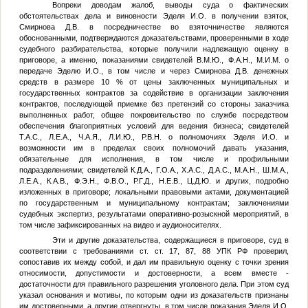
Вопреки доводам жалоб, выводы суда о фактических
обстоятельствах дела и виновности Эделя И.О. в получении взяток,
Смирнова Д.В. в посредничестве во взяточничестве являются
обоснованными, подтверждаются доказательствами, проверенными в ходе
судебного разбирательства, которые получили надлежащую оценку в
приговоре, а именно, показаниями свидетелей
В.М.Ю.
,
Ф.А.Н.
,
М.И.М.
о
передаче Эделю И.О., в том числе и через Смирнова Д.В. денежных
средств в размере 10 % от цены заключенных муниципальных и
государственных контрактов за содействие в организации заключения
контрактов, последующей приемке без претензий со стороны заказчика
выполненных работ, общее покровительство по службе посредством
обеспечения благоприятных условий для ведения бизнеса; свидетелей
Т.А.С.
,
Л.Е.А.
,
Ч.А.Я.
,
Л.И.Ю.
,
Р.В.Н.
о полномочиях Эделя И.О. и
возможности им в пределах своих полномочий давать указания,
обязательные для исполнения, в том числе и профильными
подразделениями; свидетелей
К.Д.А.
,
Г.О.А.
,
Х.А.С.
,
Д.А.С.
,
М.А.Н.
,
Ш.М.А.
,
Л.Е.А.
,
К.А.В.
,
Ф.Э.Н.
,
Ф.В.О.
,
Р.Г.Д.
,
Н.Е.В.
,
Ц.Д.Ю.
и других, подробно
изложенных в приговоре; локальными правовыми актами, документацией
по государственным и муниципальному контрактам; заключениями
судебных экспертиз, результатами оперативно-розыскной мероприятий, в
том числе зафиксированных на видео и аудионосителях.
Эти и другие доказательства, содержащиеся в приговоре, суд в
соответствии с требованиями ст. ст. 17, 87, 88 УПК РФ проверил,
сопоставив их между собой, и дал им правильную оценку с точки зрения
относимости, допустимости и достоверности, а всем вместе -
достаточности для правильного разрешения уголовного дела. При этом суд
указал основания и мотивы, по которым одни из доказательств признаны
им достоверными, а другие отвергнуты, в том числе показания Эделя И.О.