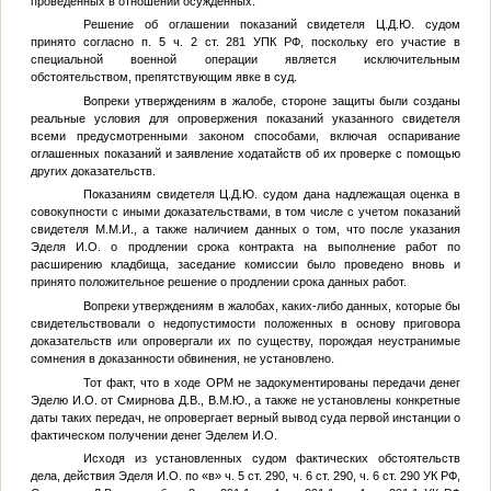
проведенных в отношении осужденных.
Решение об оглашении показаний свидетеля
Ц.Д.Ю.
судом
принято согласно п. 5 ч. 2 ст. 281 УПК РФ, поскольку его участие в
специальной военной операции является исключительным
обстоятельством, препятствующим явке в суд.
Вопреки утверждениям в жалобе, стороне защиты были созданы
реальные условия для опровержения показаний указанного свидетеля
всеми предусмотренными законом способами, включая оспаривание
оглашенных показаний и заявление ходатайств об их проверке с помощью
других доказательств.
Показаниям свидетеля
Ц.Д.Ю.
судом дана надлежащая оценка в
совокупности с иными доказательствами, в том числе с учетом показаний
свидетеля
М.М.И.
, а также наличием данных о том, что после указания
Эделя И.О. о продлении срока контракта на выполнение работ по
расширению кладбища, заседание комиссии было проведено вновь и
принято положительное решение о продлении срока данных работ.
Вопреки утверждениям в жалобах, каких-либо данных, которые бы
свидетельствовали о недопустимости положенных в основу приговора
доказательств или опровергали их по существу, порождая неустранимые
сомнения в доказанности обвинения, не установлено.
Тот факт, что в ходе ОРМ не задокументированы передачи денег
Эделю И.О. от Смирнова Д.В.,
В.М.Ю.
, а также не установлены конкретные
даты таких передач, не опровергает верный вывод суда первой инстанции о
фактическом получении денег Эделем И.О.
Исходя из установленных судом фактических обстоятельств
дела, действия Эделя И.О. по «в» ч. 5 ст. 290, ч. 6 ст. 290, ч. 6 ст. 290 УК РФ,