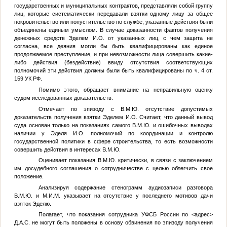
государственных и муниципальных контрактов, представляли собой группу
лиц, которые систематически передавали взятки одному лицу за общее
покровительство или попустительство по службе, указанные действия были
объединены единым умыслом. В случае доказанности фактов получения
денежных средств Эделем И.О. от указанных лиц, с чем защита не
согласна, все деяния могли бы быть квалифицированы как единое
продолжаемое преступление, и при невозможности лица совершить какие-
либо действия (бездействие) ввиду отсутствия соответствующих
полномочий эти действия должны были быть квалифицированы по ч. 4 ст.
159 УК РФ.
Помимо этого, обращает внимание на неправильную оценку
судом исследованных доказательств.
Отмечает по эпизоду с
В.М.Ю.
отсутствие допустимых
доказательств получения взятки Эделем И.О. Считает, что данный вывод
суда основан только на показаниях самого
В.М.Ю.
и ошибочных выводах
наличии у Эделя И.О. полномочий по координации и контролю
государственной политики в сфере строительства, то есть возможности
совершить действия в интересах
В.М.Ю.
Оценивает показания
В.М.Ю.
критически, в связи с заключением
им досудебного соглашения о сотрудничестве с целью облегчить свое
положение.
Анализируя содержание стенограмм аудиозаписи разговора
В.М.Ю.
и
М.И.М.
указывает на отсутствие у последнего мотивов дачи
взяток Эделю.
Полагает, что показания сотрудника УФСБ России по
<адрес>
Д.А.С.
не могут быть положены в основу обвинения по эпизоду получения