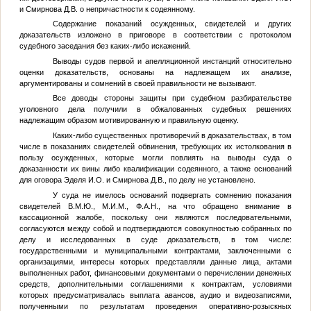
и Смирнова Д.В. о непричастности к содеянному.
Содержание показаний осужденных, свидетелей и других
доказательств изложено в приговоре в соответствии с протоколом
судебного заседания без каких-либо искажений.
Выводы судов первой и апелляционной инстанций относительно
оценки доказательств, основаны на надлежащем их анализе,
аргументированы и сомнений в своей правильности не вызывают.
Все доводы стороны защиты при судебном разбирательстве
уголовного дела получили в обжалованных судебных решениях
надлежащим образом мотивированную и правильную оценку.
Каких-либо существенных противоречий в доказательствах, в том
числе в показаниях свидетелей обвинения, требующих их истолкования в
пользу осужденных, которые могли повлиять на выводы суда о
доказанности их вины либо квалификации содеянного, а также оснований
для оговора Эделя И.О. и Смирнова Д.В., по делу не установлено.
У суда не имелось оснований подвергать сомнению показания
свидетелей
В.М.Ю.
,
М.И.М.
,
Ф.А.Н.
, на что обращено внимание в
кассационной жалобе, поскольку они являются последовательными,
согласуются между собой и подтверждаются совокупностью собранных по
делу и исследованных в суде доказательств, в том числе:
государственными и муниципальными контрактами, заключенными с
организациями, интересы которых представляли данные лица, актами
выполненных работ, финансовыми документами о перечислении денежных
средств, дополнительными соглашениями к контрактам, условиями
которых предусматривалась выплата авансов, аудио и видеозаписями,
полученными по результатам проведения оперативно-розыскных