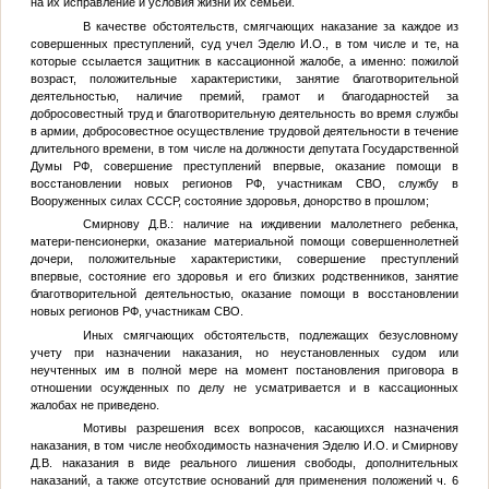
на их исправление и условия жизни их семьей.
В качестве обстоятельств, смягчающих наказание за каждое из
совершенных преступлений, суд учел Эделю И.О., в том числе и те, на
которые ссылается защитник в кассационной жалобе, а именно: пожилой
возраст, положительные характеристики, занятие благотворительной
деятельностью, наличие премий, грамот и благодарностей за
добросовестный труд и благотворительную деятельность во время службы
в армии, добросовестное осуществление трудовой деятельности в течение
длительного времени, в том числе на должности депутата Государственной
Думы РФ, совершение преступлений впервые, оказание помощи в
восстановлении новых регионов РФ, участникам СВО, службу в
Вооруженных силах СССР, состояние здоровья, донорство в прошлом;
Смирнову Д.В.: наличие на иждивении малолетнего ребенка,
матери-пенсионерки, оказание материальной помощи совершеннолетней
дочери, положительные характеристики, совершение преступлений
впервые, состояние его здоровья и его близких родственников, занятие
благотворительной деятельностью, оказание помощи в восстановлении
новых регионов РФ, участникам СВО.
Иных смягчающих обстоятельств, подлежащих безусловному
учету при назначении наказания, но неустановленных судом или
неучтенных им в полной мере на момент постановления приговора в
отношении осужденных по делу не усматривается и в кассационных
жалобах не приведено.
Мотивы разрешения всех вопросов, касающихся назначения
наказания, в том числе необходимость назначения Эделю И.О. и Смирнову
Д.В. наказания в виде реального лишения свободы, дополнительных
наказаний, а также отсутствие оснований для применения положений ч. 6