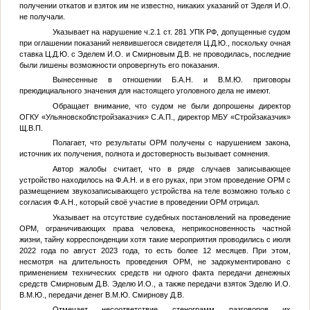
получении откатов и взяток им не известно, никаких указаний от Эделя И.О.
не получали.
Указывает на нарушение ч.2.1 ст. 281 УПК РФ, допущенные судом
при оглашении показаний неявившегося свидетеля
Ц.Д.Ю.
, поскольку очная
ставка
Ц.Д.Ю.
с Эделем И.О. и Смирновым Д.В. не проводилась, последние
были лишены возможности опровергнуть его показания.
Вынесенные в отношении
Б.А.Н.
и
В.М.Ю.
приговоры
преюдициального значения для настоящего уголовного дела не имеют.
Обращает внимание, что судом не были допрошены директор
ОГКУ «Ульяновскоблстройзаказчик»
С.А.П.
, директор МБУ «Стройзаказчик»
Щ.В.П.
Полагает, что результаты ОРМ получены с нарушением закона,
источник их получения, полнота и достоверность вызывает сомнения.
Автор жалобы считает, что в ряде случаев записывающее
устройство находилось на
Ф.А.Н.
и в его руках, при этом проведение ОРМ с
размещением звукозаписывающего устройства на теле возможно только с
согласия
Ф.А.Н.
, который своё участие в проведении ОРМ отрицал.
Указывает на отсутствие судебных постановлений на проведение
ОРМ, ограничивающих права человека, неприкосновенность частной
жизни, тайну корреспонденции хотя такие мероприятия проводились с июля
2022 года по август 2023 года, то есть более 12 месяцев. При этом,
несмотря на длительность проведения ОРМ, не задокументировано с
применением технических средств ни одного факта передачи денежных
средств Смирновым Д.В. Эделю И.О., а также передачи взяток Эделю И.О.
В.М.Ю.
, передачи денег
В.М.Ю.
Смирнову Д.В.
Отмечает несоответствие стенограмм разговоров их