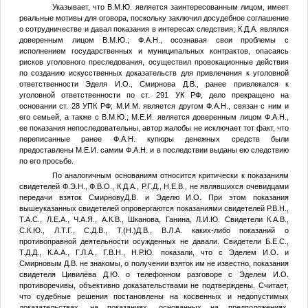
Указывает, что
В.М.Ю.
является заинтересованным лицом, имеет
реальные мотивы для оговора, поскольку заключил досудебное соглашение
о сотрудничестве и давал показания в интересах следствия;
К.Д.А.
являлся
доверенным лицом
В.М.Ю.
;
Ф.А.Н.
, осознавая свои проблемы с
исполнением государственных и муниципальных контрактов, опасаясь
рисков уголовного преследования, осуществил провокационные действия
по созданию искусственных доказательств для привлечения к уголовной
ответственности Эделя И.О., Смирнова Д.В., ранее привлекался к
уголовной ответственности по ст. 291 УК РФ, дело прекращено на
основании ст. 28 УПК РФ;
М.И.М.
является другом
Ф.А.Н.
, связан с ним и
его семьей, а также с
В.М.Ю.
;
М.Е.И.
является доверенным лицом
Ф.А.Н.
,
ее показания непоследовательны, автор жалобы не исключает тот факт, что
переписанные ранее
Ф.А.Н.
купюры денежных средств были
предоставлены
М.Е.И.
самим
Ф.А.Н.
и в последствии выданы ею следствию
по его просьбе.
По аналогичным основаниям относится критически к показаниям
свидетелей
Ф.Э.Н.
,
Ф.В.О.
,
К.Д.А.
,
Р.Г.Д.
,
Н.Е.В.
, не являвшихся очевидцами
передачи взяток СмирновуД.В. и Эделю И.О. При этом показания
вышеуказанных свидетелей опровергаются показаниями свидетелей
Р.В.Н.
,
Т.А.С.
,
Л.Е.А.
,
Ч.А.Я.
,
А.К.В.
, Шканова, Ганина,
Л.И.Ю.
Свидетели
К.А.В.
,
С.К.Ю.
,
Л.Т.Г.
,
С.Д.В.
,
Т.(Н.)Д.В.
,
В.Л.А.
каких-либо показаний о
противоправной деятельности осужденных не давали. Свидетели
Б.Е.С.
,
Т.Д.Д.
,
К.А.А.
,
Г.Л.А.
,
Г.В.Н.
,
Н.Р.Ю.
показали, что с Эделем И.О. и
Смирновым Д.В. не знакомы, о получении взяток им не известно, показания
свидетеля Цивилёва Д.Ю. о телефонном разговоре с Эделем И.О.
противоречивы, объективно доказательствами не подтверждены. Считает,
что судебные решения постановлены на косвенных и недопустимых
доказательствах, на показаниях, основанных на предположениях,