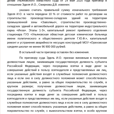
делам Ульяновского областного суда от 14 мая 2025 года приговор в
отношении Эделя И.О., Смирнова Д.В. изменен:
указано считать правильной сумму изначального требования
Эделя И.О. в части передачи 10 % от стоимости работ по договорам на
строительство производственно-складских зданий на территории
промышленной зоны «Заволжье», строительство производственно-
складских зданий и автомобильной дороги на территории индустриального
парка «Инза». Этапы 1-3», капитальный ремонт приёмного отделения
стационара ГУЗ «Ульяновская областная детская клиническая больница
имени политического и общественного деятеля
Г.Ю.Ф.
», капитальный
ремонт и устранение аварийности несущих конструкций МОУ «Ореховская
средняя школа» не менее 96 900 000 рублей.
В остальной части приговор оставлен без изменения.
По приговору суда Эдель И.О. признан виновным в получении
должностным лицом, занимающим государственную должность субъекта
Российской Федерации, через посредника взятки в виде денег за
совершение действий в пользу взяткодателя и представляемых им лиц,
если указанные действия входят в служебные полномочия должностного
лица и если оно в силу должностного положения может способствовать
указанным действиям, а равно за общее покровительство по службе, в
крупном размере; получении должностным лицом, занимающим
государственную должность субъекта Российской Федерации, через
посредника взятки в виде денег за совершение действий в пользу
взяткодателя и представляемых им лиц, если указанные действия входят в
служебные полномочия должностного лица и если оно в силу должностного
положения может способствовать указанным действиям, а равно за общее
покровительство по службе, с вымогательством взятки, в особо крупном