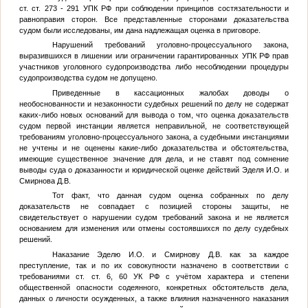
ст. ст. 273 - 291 УПК РФ при соблюдении принципов состязательности и
равноправия сторон. Все представленные сторонами доказательства
судом были исследованы, им дана надлежащая оценка в приговоре.
Нарушений требований уголовно-процессуального закона,
выразившихся в лишении или ограничении гарантированных УПК РФ прав
участников уголовного судопроизводства либо несоблюдении процедуры
судопроизводства судом не допущено.
Приведенные в кассационных жалобах доводы о
необоснованности и незаконности судебных решений по делу не содержат
каких-либо новых оснований для вывода о том, что оценка доказательств
судом первой инстанции является неправильной, не соответствующей
требованиям уголовно-процессуального закона, а судебными инстанциями
не учтены и не оценены какие-либо доказательства и обстоятельства,
имеющие существенное значение для дела, и не ставят под сомнение
выводы суда о доказанности и юридической оценке действий Эделя И.О. и
Смирнова Д.В.
Тот факт, что данная судом оценка собранных по делу
доказательств не совпадает с позицией стороны защиты, не
свидетельствует о нарушении судом требований закона и не является
основанием для изменения или отмены состоявшихся по делу судебных
решений.
Наказание Эделю И.О. и Смирнову Д.В. как за каждое
преступление, так и по их совокупности назначено в соответствии с
требованиями ст. ст. 6, 60 УК РФ с учётом характера и степени
общественной опасности содеянного, конкретных обстоятельств дела,
данных о личности осужденных, а также влияния назначенного наказания