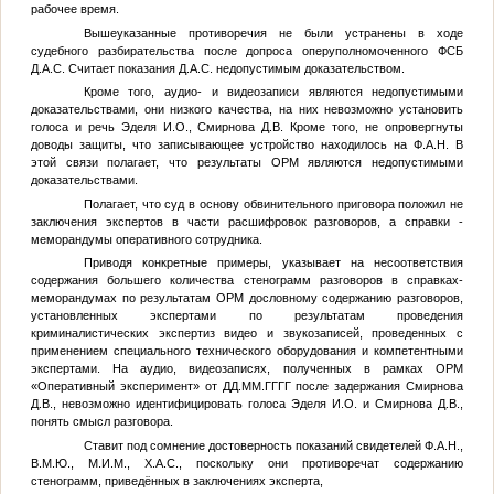
рабочее время.
Вышеуказанные противоречия не были устранены в ходе
судебного разбирательства после допроса оперуполномоченного ФСБ
Д.А.С.
Считает показания
Д.А.С.
недопустимым доказательством.
Кроме того, аудио- и видеозаписи являются недопустимыми
доказательствами, они низкого качества, на них невозможно установить
голоса и речь Эделя И.О., Смирнова Д.В. Кроме того, не опровергнуты
доводы защиты, что записывающее устройство находилось на
Ф.А.Н.
В
этой связи полагает, что результаты ОРМ являются недопустимыми
доказательствами.
Полагает, что суд в основу обвинительного приговора положил не
заключения экспертов в части расшифровок разговоров, а справки -
меморандумы оперативного сотрудника.
Приводя конкретные примеры, указывает на несоответствия
содержания большего количества стенограмм разговоров в справках-
меморандумах по результатам ОРМ дословному содержанию разговоров,
установленных экспертами по результатам проведения
криминалистических экспертиз видео и звукозаписей, проведенных с
применением специального технического оборудования и компетентными
экспертами. На аудио, видеозаписях, полученных в рамках ОРМ
«Оперативный эксперимент» от
ДД.ММ.ГГГГ
после задержания Смирнова
Д.В., невозможно идентифицировать голоса Эделя И.О. и Смирнова Д.В.,
понять смысл разговора.
Ставит под сомнение достоверность показаний свидетелей
Ф.А.Н.
,
В.М.Ю.
,
М.И.М.
,
Х.А.С.
, поскольку они противоречат содержанию
стенограмм, приведённых в заключениях эксперта,