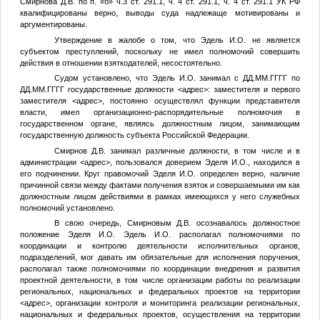
Смирнова Д.В. по п. «б» ч.3 ст. 291.1, ч. 4 ст. 291.1, ч. 4 ст. 291.1 УК РФ
квалифицированы верно, выводы суда надлежаще мотивированы и
аргументированы.
Утверждение в жалобе о том, что Эдель И.О. не является
субъектом преступлений, поскольку не имел полномочий совершить
действия в отношении взяткодателей, несостоятельно.
Судом установлено, что Эдель И.О. занимал с
ДД.ММ.ГГГГ
по
ДД.ММ.ГГГГ
государственные должности
<адрес>
: заместителя и первого
заместителя
<адрес>
, постоянно осуществлял функции представителя
власти, имел организационно-распорядительные полномочия в
государственном органе, являясь должностным лицом, занимающим
государственную должность субъекта Российской Федерации.
Смирнов Д.В. занимал различные должности, в том числе и в
администрации
<адрес>
, пользовался доверием Эделя И.О., находился в
его подчинении. Круг правомочий Эделя И.О. определен верно, наличие
причинной связи между фактами получения взяток и совершаемыми им как
должностным лицом действиями в рамках имеющихся у него служебных
полномочий установлено.
В свою очередь, Смирновым Д.В. осознавалось должностное
положение Эделя И.О. Эдель И.О. располагал полномочиями по
координации и контролю деятельности исполнительных органов,
подразделений, мог давать им обязательные для исполнения поручения,
располагал также полномочиями по координации внедрения и развития
проектной деятельности, в том числе организации работы по реализации
региональных, национальных и федеральных проектов на территории
<адрес>
, организации контроля и мониторинга реализации региональных,
национальных и федеральных проектов, осуществления на территории