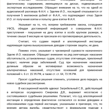
фактическому содержанию, имеющемуся на дисках, подвергавшихся
экспертным исследованиям. Обращает внимание на то, что на одной из
аудиозаписей разговора
Ф.А.Н.
с Эделем И.О., последний отказывается от
получения 5 миллионов рублей от
Ф.А.Н.
, что подтверждает отказ Эделя
И.О. от получения взятки и попытку дачи взятки
Ф.А.Н.
Указывает на то, что, вопреки требованиям закона, сотрудники
УФСБ, обладая достоверной информацией о совершении
Ф.А.Н.
преступления - покушения на дачу взятки в особо крупном размере, в
течение свыше 8 месяцев не пресекали его противоправную деятельность.
Считает, что судами первой и апелляционной инстанции
надлежащая оценка вышеуказанным доводам сторонам защиты, не дана.
Помимо этого, указывает о чрезмерной суровости назначенного
Эделю И.О. наказания. Обращает внимание на ряд смягчающих наказание
обстоятельств, установленных судом, отсутствие отягчающих, преклонный
возраст, наличие ряда заболеваний. Суд при назначении наказания
должным образом не мотивировал возможность назначения
альтернативных наказаний, отсутствие оснований для применения
положений ч. 6 ст. 15 УК РФ, а также ст. ст. 64, 73 УК РФ.
Просит судебные решения отменить, уголовное дело передать на
новое судебное рассмотрение.
В кассационной жалобе адвокат Загребельный С.В., действующий
в интересах осужденного Смирнова Д.В., выражает несогласие с
состоявшимися судебными решениями. Полагает, что суд апелляционной
инстанции в определении фактически согласился со всеми доводами и
обоснованиями суда первой инстанции, указанными в приговоре, что, по
мнению автора жалобы, свидетельствует о формальном подходе к