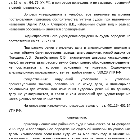
ст. 15, ст. ст. 64, 73, УК РФ, в приговоре приведены и не вызывают сомнений
в своей правильности.
Вопреки утверждениям в жалобах, все значимые на момент
постановления приговора обстоятельства учтены судом при назначении
наказания Эделю И.О. и Смирнову Д.В., избранный судом вид и размер
наказания обоснован и является справедливым.
Вид исправительного учреждения осужденным судом определен в
соответствии со ст. 58 УК РФ.
При рассмотрении уголовного дела в апелляционном порядке в
полном объеме были проверены доводы апелляционных жалоб адвокатов
Погодина А.В., Загребельного С.В., аналогичные доводам кассационных
жалоб, по результатам рассмотрения было принято обоснованное решение,
не согласиться с которым оснований не имеется. Содержание
апелляционного определения отвечает требованиям ст.389.28 УПК РФ.
Существенных нарушений уголовного и уголовно-
процессуального законов, повлиявших на исход дела, и являющихся
основанием для отмены или изменения судебных решений по данному
делу не усматривается, в связи с чем оснований для удовлетворения
кассационных жалоб не имеется.
На основании изложенного, руководствуясь ст. ст. 401.13- 401.14
УПК РФ,
определила:
приговор Ленинского районного суда г. Ульяновска от 14 февраля
2025 года и апелляционное определение судебной коллегии по уголовным
делам Ульяновского областного суда от 14 мая 2025 года в отношении
осужденных Эделя Игоря Олеговича, Смирнова Дмитрия Владимировича