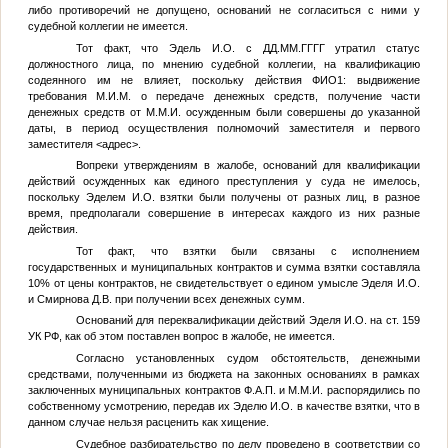
либо противоречий не допущено, оснований не согласиться с ними у
судебной коллегии не имеется.
Тот факт, что Эдель И.О. с
ДД.ММ.ГГГГ
утратил статус
должностного лица, по мнению судебной коллегии, на квалификацию
содеянного им не влияет, поскольку действия
ФИО1
: выдвижение
требования
М.И.М.
о передаче денежных средств, получение части
денежных средств от
М.М.И.
осужденным были совершены до указанной
даты, в период осуществления полномочий заместителя и первого
заместителя
<адрес>
.
Вопреки утверждениям в жалобе, оснований для квалификации
действий осужденных как единого преступления у суда не имелось,
поскольку Эделем И.О. взятки были получены от разных лиц, в разное
время, предполагали совершение в интересах каждого из них разные
действия.
Тот факт, что взятки были связаны с исполнением
государственных и муниципальных контрактов и сумма взятки составляла
10% от цены контрактов, не свидетельствует о едином умысле Эделя И.О.
и Смирнова Д.В. при получении всех денежных сумм.
Оснований для переквалификации действий Эделя И.О. на ст. 159
УК РФ, как об этом поставлен вопрос в жалобе, не имеется.
Согласно установленных судом обстоятельств, денежными
средствами, полученными из бюджета на законных основаниях в рамках
заключенных муниципальных контрактов
Ф.А.П.
и
М.М.И.
распорядились по
собственному усмотрению, передав их Эделю И.О. в качестве взятки, что в
данном случае нельзя расценить как хищение.
Судебное разбирательство по делу проведено в соответствии со