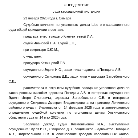
ОПРЕДЕЛЕНИЕ
суда кассационной инстанции
23 января 2026 года г. Самара
Судебная коллегия по уголовным делам Шестого кассационного
суда общей юрисдикции в составе:
председательствующего Клементьевой И.А.,
судей Ивановой Н.А., Бурой Е.П.,
при секретаре
Х.Ю.М.
,
с участием:
прокурора Казанцевой Т.В.,
осужденного Эделя И.О., защитника – адвоката Погодина А.В.,
осужденного Смирнова Д.В., защитника – адвоката Загребельного
С.В.,
рассмотрела в открытом судебном заседании уголовное дело по
кассационным жалобам адвоката Погодина А.В. в интересах осужденного
Эделя Игоря Олеговича, адвоката Загребельного С.В. в интересах
осужденного Смирнова Дмитрия Владимировича на приговор Ленинского
районного суда г. Ульяновска от 14 февраля 2025 года и апелляционное
определение судебной коллегии по уголовным делам Ульяновского
областного суда от 14 мая 2025 года.
Заслушав доклад судьи Клементьевой И.А., выступления
осужденных Эделя И.О., Смирнова Д.В., защитников – адвокатов Погодина
А.В., Загребельного С.В. в обоснование доводов кассационных жалоб,