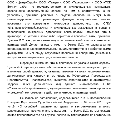
ООО «Центр-Строй», ООО «Тандем», ООО «Технология» и ООО «ТСК
Волга» работ по государственным и муниципальным контрактам,
обеспечение своевременной оплаты по ним в соответствии с их
условиями, принятие решений о выдаче авансов не могут быть
квалифицированы как реализация функций представителя власти,
поскольку это конкретные полномочия должностных лиц ОГКУ
«Ульяновскоблстройзаказчик» и муниципальных заказчиков в связи с
исполнением конкретных договорных обязанностей. Отмечает, что в
приговоре не указаны какие-либо нормативно-правовые акты, принятые
Эделем И.О. как должностным лицом исполнительной власти в интересах
взяткодателей. Делает вывод о том, что Эдель И.О. не располагал ни
организационно-распорядительными, ни административно-хозяйственными
функциями, не мог ввиду отсутствия полномочий совершить действия в
интересах взяткодателей и представляемых ими лиц.
Обращает внимание, что в приговоре не указано каким образом
Эдель И.О., при отсутствии собственных полномочий, используя авторитет
и влияние своей должности, оказывал влияние на иных уполномоченных
должностных лиц
<адрес>
, в том числе на Губернатора, Председателя
Правительства, Правительство, министра строительства и архитектуры
<адрес>
, иных должностных лиц данного министерства, ОГКУ
«Ульяновскоблстройзаказчик», муниципальных заказчиков, иных органов и
учреждений, мог совершить действия в интересах взяткодателей.
Ссылаясь на разъяснения, содержащиеся в п. 5 постановления
Пленума Верховного Суда Российской Федерации от 09 июля 2013 года
№24 «О судебной практике по делам о взяточничестве и иным
коррупционным преступлениям», полагает, что Эдель И.О. не мог оказать
общее покровительство по службе, поскольку взяткодатели не состояли на