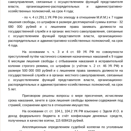
самоуправления, связанные с осуществлением функций представителя
власти, организационно-распорядительных и административно-
хозяйственных полномочий, на срок 4 года;
- по ч. 4 ст.291.1 УК РФ (по эпизоду в отношении
М.И.М.
) к 7 годам
лишения свободы, со штрафом в размере десятикратной суммы взятки - 32
680 000 рублей и с лишением права занимать должности на
государственной службе и в органах местного самоуправления, связанные
с осуществлением функций представителя власти, организационно-
распорядительных и административно-хозяйственных полномочий, на срок
4 года.
На основании ч. ч. 3 и 4 ст. 69 УК РФ по совокупности
преступлений путём частичного сложения назначенных наказаний к 9 годам
6 месяцам лишения свободы с отбыванием наказания в исправительной
колонии строгого режима, со штрафом (с учётом ч. 2 ст. 46 УК РФ) в
размере 500 000 000 рублей и с лишением права занимать должности на
государственной службе и в органах местного самоуправления, связанные
с осуществлением функций представителя власти, организационно-
распорядительных и административно-хозяйственных полномочий, на срок
5 лет.
Приговором решены вопросы о мере пресечения, исчислении
срока наказания, зачете в срок лишения свободы времени содержания под
стражей, сохранении ареста в отношении имущества.
На основании ст. ст. 104.1, 104.2 УК РФ взыскано с Эделя И.О. в
доход федерального бюджета в счёт конфискации денежных средств,
полученных в качестве взятки, 115 608419 рублей.
Апелляционным определением судебной коллегии по уголовным