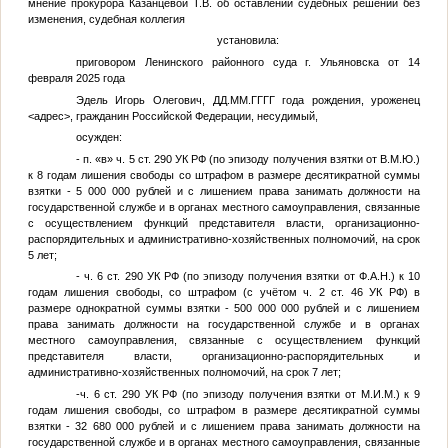
мнение прокурора Казанцевой Т.В. об оставлении судебных решений без
изменения, судебная коллегия
установила:
приговором Ленинского районного суда г. Ульяновска от 14
февраля 2025 года
Эдель Игорь Олегович,
ДД.ММ.ГГГГ
года рождения, уроженец
<адрес>
, гражданин Российской Федерации, несудимый,
осужден:
- п. «в» ч. 5 ст. 290 УК РФ (по эпизоду получения взятки от
В.М.Ю.
)
к 8 годам лишения свободы со штрафом в размере десятикратной суммы
взятки - 5 000 000 рублей и с лишением права занимать должности на
государственной службе и в органах местного самоуправления, связанные
с осуществлением функций представителя власти, организационно-
распорядительных и административно-хозяйственных полномочий, на срок
5 лет;
- ч. 6 ст. 290 УК РФ (по эпизоду получения взятки от
Ф.А.Н.
) к 10
годам лишения свободы, со штрафом (с учётом ч. 2 ст. 46 УК РФ) в
размере однократной суммы взятки - 500 000 000 рублей и с лишением
права занимать должности на государственной службе и в органах
местного самоуправления, связанные с осуществлением функций
представителя власти, организационно-распорядительных и
административно-хозяйственных полномочий, на срок 7 лет;
-ч. 6 ст. 290 УК РФ (по эпизоду получения взятки от
М.И.М.
) к 9
годам лишения свободы, со штрафом в размере десятикратной суммы
взятки - 32 680 000 рублей и с лишением права занимать должности на
государственной службе и в органах местного самоуправления, связанные