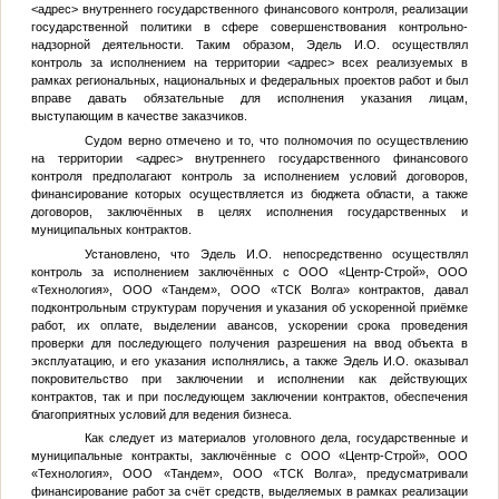
<адрес>
внутреннего государственного финансового контроля, реализации
государственной политики в сфере совершенствования контрольно-
надзорной деятельности. Таким образом, Эдель И.О. осуществлял
контроль за исполнением на территории
<адрес>
всех реализуемых в
рамках региональных, национальных и федеральных проектов работ и был
вправе давать обязательные для исполнения указания лицам,
выступающим в качестве заказчиков.
Судом верно отмечено и то, что полномочия по осуществлению
на территории
<адрес>
внутреннего государственного финансового
контроля предполагают контроль за исполнением условий договоров,
финансирование которых осуществляется из бюджета области, а также
договоров, заключённых в целях исполнения государственных и
муниципальных контрактов.
Установлено, что Эдель И.О. непосредственно осуществлял
контроль за исполнением заключённых с ООО «Центр-Строй», ООО
«Технология», ООО «Тандем», ООО «ТСК Волга» контрактов, давал
подконтрольным структурам поручения и указания об ускоренной приёмке
работ, их оплате, выделении авансов, ускорении срока проведения
проверки для последующего получения разрешения на ввод объекта в
эксплуатацию, и его указания исполнялись, а также Эдель И.О. оказывал
покровительство при заключении и исполнении как действующих
контрактов, так и при последующем заключении контрактов, обеспечения
благоприятных условий для ведения бизнеса.
Как следует из материалов уголовного дела, государственные и
муниципальные контракты, заключённые с ООО «Центр-Строй», ООО
«Технология», ООО «Тандем», ООО «ТСК Волга», предусматривали
финансирование работ за счёт средств, выделяемых в рамках реализации