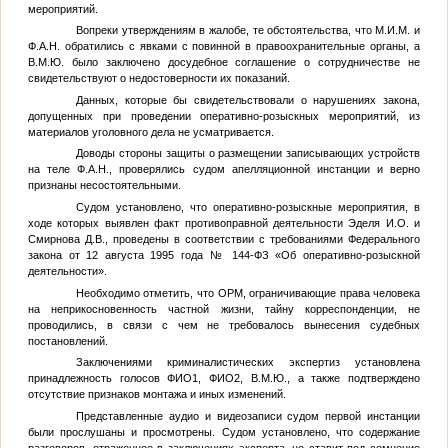
мероприятий.
Вопреки утверждениям в жалобе, те обстоятельства, что
М.И.М.
и
Ф.А.Н.
обратились с явками с повинной в правоохранительные органы, а
В.М.Ю.
было заключено досудебное соглашение о сотрудничестве не
свидетельствуют о недостоверности их показаний.
Данных, которые бы свидетельствовали о нарушениях закона,
допущенных при проведении оперативно-розыскных мероприятий, из
материалов уголовного дела не усматривается.
Доводы стороны защиты о размещении записывающих устройств
на теле
Ф.А.Н.
, проверялись судом апелляционной инстанции и верно
признаны несостоятельными.
Судом установлено, что оперативно-розыскные мероприятия, в
ходе которых выявлен факт противоправной деятельности Эделя И.О. и
Смирнова Д.В., проведены в соответствии с требованиями Федерального
закона от 12 августа 1995 года № 144-ФЗ «Об оперативно-розыскной
деятельности».
Необходимо отметить, что ОРМ, ограничивающие права человека
на неприкосновенность частной жизни, тайну корреспонденции, не
проводились, в связи с чем не требовалось вынесения судебных
постановлений.
Заключениями криминалистических экспертиз установлена
принадлежность голосов
ФИО1
,
ФИО2
,
В.М.Ю.
, а также подтверждено
отсутствие признаков монтажа и иных изменений.
Представленные аудио и видеозаписи судом первой инстанции
были прослушаны и просмотрены. Судом установлено, что содержание
разговоров, отраженное в заключениях эксперта, не ставит под сомнение