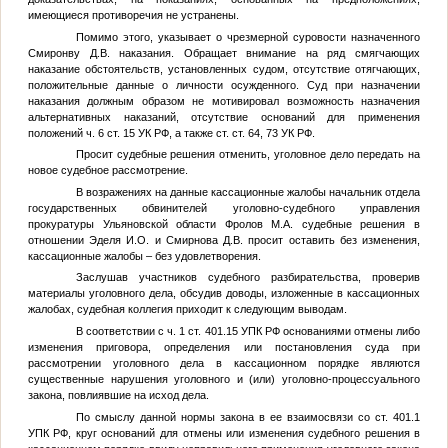
имеющиеся противоречия не устранены.
Помимо этого, указывает о чрезмерной суровости назначенного
Смиронву Д.В. наказания. Обращает внимание на ряд смягчающих
наказание обстоятельств, установленных судом, отсутствие отягчающих,
положительные данные о личности осужденного. Суд при назначении
наказания должным образом не мотивировал возможность назначения
альтернативных наказаний, отсутствие оснований для применения
положений ч. 6 ст. 15 УК РФ, а также ст. ст. 64, 73 УК РФ.
Просит судебные решения отменить, уголовное дело передать на
новое судебное рассмотрение.
В возражениях на данные кассационные жалобы начальник отдела
государственных обвинителей уголовно-судебного управления
прокуратуры Ульяновской области Фролов М.А. судебные решения в
отношении Эделя И.О. и Смирнова Д.В. просит оставить без изменения,
кассационные жалобы – без удовлетворения.
Заслушав участников судебного разбирательства, проверив
материалы уголовного дела, обсудив доводы, изложенные в кассационных
жалобах, судебная коллегия приходит к следующим выводам.
В соответствии с ч. 1 ст. 401.15 УПК РФ основаниями отмены либо
изменения приговора, определения или постановления суда при
рассмотрении уголовного дела в кассационном порядке являются
существенные нарушения уголовного и (или) уголовно-процессуального
закона, повлиявшие на исход дела.
По смыслу данной нормы закона в ее взаимосвязи со ст. 401.1
УПК РФ, круг оснований для отмены или изменения судебного решения в