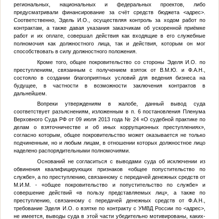
региональных, национальных и федеральных проектов, либо
предусматривали финансирование за счёт средств бюджета
<адрес>
.
Соответственно, Эдель И.О., осуществляя контроль за ходом работ по
контрактам, а также давая указания заказчикам об ускоренной приёмке
работ и их оплате, совершал действия как входящие в его служебные
полномочия как должностного лица, так и действия, которым он мог
способствовать в силу должностного положения.
Кроме того, общее покровительство со стороны Эделя И.О. по
преступлениям, связанным с получением взяток от
В.М.Ю.
и
Ф.А.Н.
,
состояло в создании благоприятных условий для ведения бизнеса на
будущее, в частности в возможности заключения контрактов в
дальнейшем.
Вопреки утверждениям в жалобе, данный вывод суда
соответствует разъяснениям, изложенным в п. 6 постановления Пленума
Верховного Суда РФ от 09 июля 2013 года № 24 «О судебной практике по
делам о взяточничестве и об иных коррупционных преступлениях»,
согласно которым, общее покровительство может оказывается не только
подчиненным, но и любым лицам, в отношении которых должностное лицо
наделено распорядительными полномочиями.
Оснований не согласиться с выводами суда об исключении из
обвинения квалифицирующих признаков «общее попустительство по
службе», а по преступлению, связанному с передачей денежных средств от
М.И.М.
- «общее покровительство и попустительство по службе» и
совершение действий «в пользу представляемых лиц», а также по
преступлению, связанному с передачей денежных средств от
Ф.А.Н.
,
требование Эделя И.О. о взятке по контракту с УМВД России по
<адрес>
,
не имеется, выводы суда в этой части убедительно мотивированы, каких-