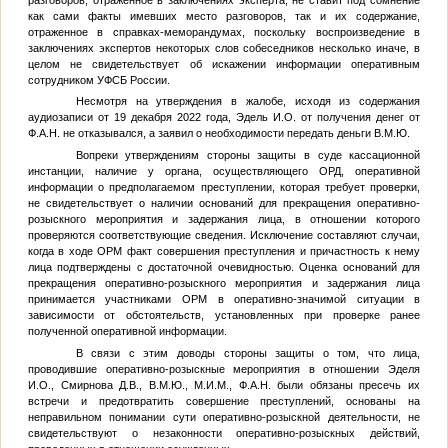
как сами факты имевших место разговоров, так и их содержание,
отраженное в справках-меморандумах, поскольку воспроизведение в
заключениях экспертов некоторых слов собеседников несколько иначе, в
целом не свидетельствует об искажении информации оперативным
сотрудником УФСБ России.
Несмотря на утверждения в жалобе, исходя из содержания
аудиозаписи от 19 декабря 2022 года, Эдель И.О. от получения денег от
Ф.А.Н.
не отказывался, а заявил о необходимости передать деньги
В.М.Ю.
Вопреки утверждениям стороны защиты в суде кассационной
инстанции, наличие у органа, осуществляющего ОРД, оперативной
информации о предполагаемом преступлении, которая требует проверки,
не свидетельствует о наличии оснований для прекращения оперативно-
розыскного мероприятия и задержания лица, в отношении которого
проверяются соответствующие сведения. Исключение составляют случаи,
когда в ходе ОРМ факт совершения преступления и причастность к нему
лица подтверждены с достаточной очевидностью. Оценка оснований для
прекращения оперативно-розыскного мероприятия и задержания лица
принимается участниками ОРМ в оперативно-значимой ситуации в
зависимости от обстоятельств, установленных при проверке ранее
полученной оперативной информации.
В связи с этим доводы стороны защиты о том, что лица,
проводившие оперативно-розыскные мероприятия в отношении Эделя
И.О., Смирнова Д.В.,
В.М.Ю.
,
М.И.М.
,
Ф.А.Н.
были обязаны пресечь их
встречи и предотвратить совершение преступлений, основаны на
неправильном понимании сути оперативно-розыскной деятельности, не
свидетельствуют о незаконности оперативно-розыскных действий,