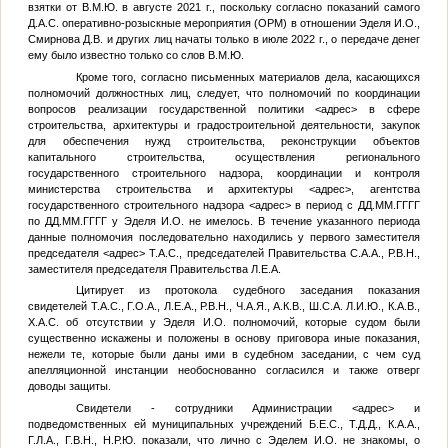
взятки от
В.М.Ю.
в августе 2021 г., поскольку согласно показаний самого
Д.А.С.
оперативно-розыскные мероприятия (ОРМ) в отношении Эделя И.О.,
Смирнова Д.В. и других лиц начаты только в июле 2022 г., о передаче денег
ему было известно только со слов
В.М.Ю.
Кроме того, согласно письменных материалов дела, касающихся
полномочий должностных лиц, следует, что полномочий по координации
вопросов реализации государственной политики
<адрес>
в сфере
строительства, архитектуры и градостроительной деятельности, закупок
для обеспечения нужд строительства, реконструкции объектов
капитального строительства, осуществления регионального
государственного строительного надзора, координации и контроля
министерства строительства и архитектуры
<адрес>
, агентства
государственного строительного надзора
<адрес>
в период с
ДД.ММ.ГГГГ
по
ДД.ММ.ГГГГ
у Эделя И.О. не имелось. В течение указанного периода
данные полномочия последовательно находились у первого заместителя
председателя
<адрес>
Т.А.С.
, председателей Правительства
С.А.А.
,
Р.В.Н.
,
заместителя председателя Правительства
Л.Е.А.
Цитирует из протокола судебного заседания показания
свидетелей
Т.А.С.
,
Г.О.А.
,
Л.Е.А.
,
Р.В.Н.
,
Ч.А.Я.
,
А.К.В.
,
Ш.С.А.
Л.И.Ю.
,
К.А.В.
,
Х.А.С.
об отсутствии у Эделя И.О. полномочий, которые судом были
существенно искажены и положены в основу приговора иные показания,
нежели те, которые были даны ими в судебном заседании, с чем суд
апелляционной инстанции необоснованно согласился и также отверг
доводы защиты.
Свидетели - сотрудники Администрации
<адрес>
и
подведомственных ей муниципальных учреждений
Б.Е.С.
,
Т.Д.Д.
,
К.А.А.
,
Г.Л.А.
,
Г.В.Н.
,
Н.Р.Ю.
показали, что лично с Эделем И.О. не знакомы, о