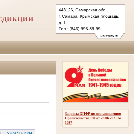
443126, Самарская обл.,
г. Самара, Крымская площадь,
СДИКЦИИ
д. 1
Тел.: (846) 996-39-99
6kas@sudrf.ru
развернуть
схема проезда
Запросы ОПФР по постановлению
Правительства РФ от 28.06.2021 №
1037
Ы
УЧАСТНИКИ