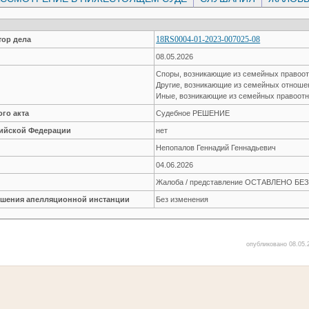
18RS0004-01-2023-007025-08
ор дела
08.05.2026
Споры, возникающие из семейных правоо
Другие, возникающие из семейных отнош
Иные, возникающие из семейных правоот
го акта
Судебное РЕШЕНИЕ
сийской Федерации
нет
Непопалов Геннадий Геннадьевич
04.06.2026
Жалоба / представление ОСТАВЛЕНО Б
решения апелляционной инстанции
Без изменения
опубликовано 08.05.2