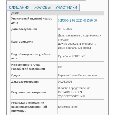
СЛУШАНИЯ
ЖАЛОБЫ
УЧАСТНИКИ
ДЕЛО
Уникальный идентификатор
16RS0042-03-2025-011536-60
дела
Дата поступления
08.05.2026
Дела, связанные с социальными
спорами →
Категория дела
Другие социальные споры →
Иные социальные споры
Вид обжалуемого судебного
Судебное РЕШЕНИЕ
акта
Из Верховного Суда
нет
Российской Федерации
Судья
Киреева Елена Валентиновна
Дата рассмотрения
04.06.2026
Жалоба / представление
Результат рассмотрения
ОСТАВЛЕНО БЕЗ
УДОВЛЕТВОРЕНИЯ
Результат в отношении
решения апелляционной
Без изменения
инстанции