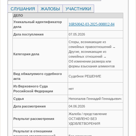
СЛУШАНИЯ
ЖАЛОБЫ
УЧАСТНИКИ
ДЕЛО
Уникальный идентификатор
16RS0042-03-2025-008812-84
дела
Дата поступления
07.05.2026
Споры, возникающие из
семейных правоотношений →
Другие, возникающие из
Категория дела
семейных отношений →
Об изменении размера или
формы взыскания алиментов
Вид обжалуемого судебного
Судебное РЕШЕНИЕ
акта
Из Верховного Суда
нет
Российской Федерации
Судья
Непопалов Геннадий Геннадьевич
Дата рассмотрения
04.06.2026
Жалоба / представление
Результат рассмотрения
ОСТАВЛЕНО БЕЗ
УДОВЛЕТВОРЕНИЯ
Результат в отношении
решения апелляционной
Без изменения