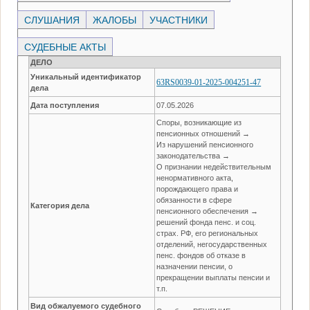
СЛУШАНИЯ
ЖАЛОБЫ
УЧАСТНИКИ
СУДЕБНЫЕ АКТЫ
ДЕЛО
Уникальный идентификатор
63RS0039-01-2025-004251-47
дела
Дата поступления
07.05.2026
Споры, возникающие из
пенсионных отношений →
Из нарушений пенсионного
законодательства →
О признании недействительным
ненормативного акта,
порождающего права и
обязанности в сфере
Категория дела
пенсионного обеспечения →
решений фонда пенс. и соц.
страх. РФ, его региональных
отделений, негосударственных
пенс. фондов об отказе в
назначении пенсии, о
прекращении выплаты пенсии и
т.п.
Вид обжалуемого судебного