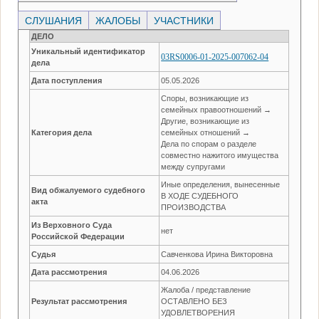
СЛУШАНИЯ
ЖАЛОБЫ
УЧАСТНИКИ
ДЕЛО
Уникальный идентификатор
03RS0006-01-2025-007062-04
дела
Дата поступления
05.05.2026
Споры, возникающие из
семейных правоотношений →
Другие, возникающие из
Категория дела
семейных отношений →
Дела по спорам о разделе
совместно нажитого имущества
между супругами
Иные определения, вынесенные
Вид обжалуемого судебного
В ХОДЕ СУДЕБНОГО
акта
ПРОИЗВОДСТВА
Из Верховного Суда
нет
Российской Федерации
Судья
Савченкова Ирина Викторовна
Дата рассмотрения
04.06.2026
Жалоба / представление
Результат рассмотрения
ОСТАВЛЕНО БЕЗ
УДОВЛЕТВОРЕНИЯ