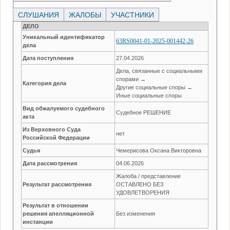
СЛУШАНИЯ
ЖАЛОБЫ
УЧАСТНИКИ
ДЕЛО
Уникальный идентификатор
63RS0041-01-2025-001442-26
дела
Дата поступления
27.04.2026
Дела, связанные с социальными
спорами →
Категория дела
Другие социальные споры →
Иные социальные споры
Вид обжалуемого судебного
Судебное РЕШЕНИЕ
акта
Из Верховного Суда
нет
Российской Федерации
Судья
Чемерисова Оксана Викторовна
Дата рассмотрения
04.06.2026
Жалоба / представление
Результат рассмотрения
ОСТАВЛЕНО БЕЗ
УДОВЛЕТВОРЕНИЯ
Результат в отношении
решения апелляционной
Без изменения
инстанции