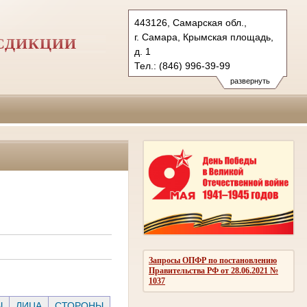
443126, Самарская обл.,
г. Самара, Крымская площадь,
СДИКЦИИ
д. 1
Тел.: (846) 996-39-99
6kas@sudrf.ru
развернуть
схема проезда
Запросы ОПФР по постановлению
Правительства РФ от 28.06.2021 №
1037
Ы
ЛИЦА
СТОРОНЫ