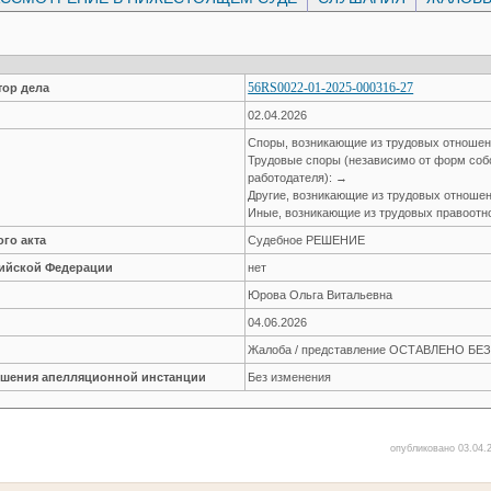
56RS0022-01-2025-000316-27
ор дела
02.04.2026
Споры, возникающие из трудовых отноше
Трудовые споры (независимо от форм соб
работодателя): →
Другие, возникающие из трудовых отноше
Иные, возникающие из трудовых правоот
го акта
Судебное РЕШЕНИЕ
сийской Федерации
нет
Юрова Ольга Витальевна
04.06.2026
Жалоба / представление ОСТАВЛЕНО Б
решения апелляционной инстанции
Без изменения
опубликовано 03.04.2