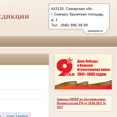
443126, Самарская обл.,
г. Самара, Крымская площадь,
СДИКЦИИ
д. 1
Тел.: (846) 996-39-99
6kas@sudrf.ru
развернуть
схема проезда
Запросы ОПФР по постановлению
Правительства РФ от 28.06.2021 №
1037
Ы
УЧАСТНИКИ