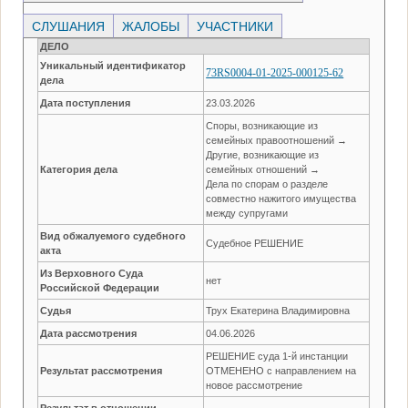
СЛУШАНИЯ
ЖАЛОБЫ
УЧАСТНИКИ
ДЕЛО
Уникальный идентификатор
73RS0004-01-2025-000125-62
дела
Дата поступления
23.03.2026
Споры, возникающие из
семейных правоотношений →
Другие, возникающие из
Категория дела
семейных отношений →
Дела по спорам о разделе
совместно нажитого имущества
между супругами
Вид обжалуемого судебного
Судебное РЕШЕНИЕ
акта
Из Верховного Суда
нет
Российской Федерации
Судья
Трух Екатерина Владимировна
Дата рассмотрения
04.06.2026
РЕШЕНИЕ суда 1-й инстанции
Результат рассмотрения
ОТМЕНЕНО с направлением на
новое рассмотрение
Результат в отношении