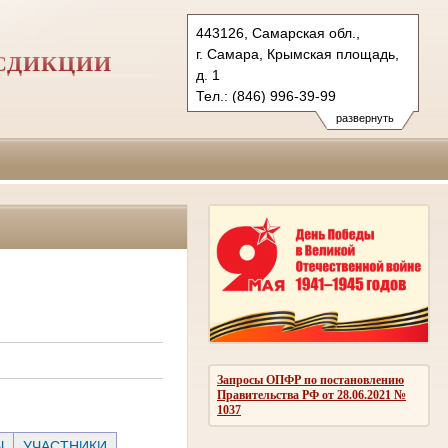
443126, Самарская обл.,
г. Самара, Крымская площадь,
СДИКЦИИ
д. 1
Тел.: (846) 996-39-99
6kas@sudrf.ru
развернуть
схема проезда
Запросы ОПФР по постановлению
Правительства РФ от 28.06.2021 №
1037
Ы
УЧАСТНИКИ