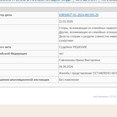
63RS0027-01-2024-001393-26
ор дела
11.03.2026
Споры, возникающие из семейных правоо
Другие, возникающие из семейных отнош
Дела по спорам о разделе совместно наж
супругами
го акта
Судебное РЕШЕНИЕ
сийской Федерации
нет
Савченкова Ирина Викторовна
04.06.2026
Жалоба / представление ОСТАВЛЕНО Б
решения апелляционной инстанции
Без изменения
опубликовано 12.03.2