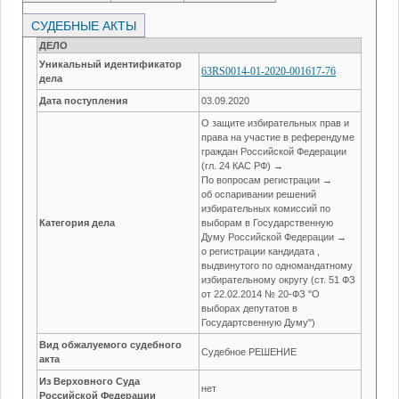
СУДЕБНЫЕ АКТЫ
ДЕЛО
Уникальный идентификатор
63RS0014-01-2020-001617-76
дела
Дата поступления
03.09.2020
О защите избирательных прав и
права на участие в референдуме
граждан Российской Федерации
(гл. 24 КАС РФ) →
По вопросам регистрации →
об оспаривании решений
избирательных комиссий по
Категория дела
выборам в Государственную
Думу Российской Федерации →
о регистрации кандидата ,
выдвинутого по одномандатному
избирательному округу (ст. 51 ФЗ
от 22.02.2014 № 20-ФЗ "О
выборах депутатов в
Государтсвенную Думу")
Вид обжалуемого судебного
Судебное РЕШЕНИЕ
акта
Из Верховного Суда
нет
Российской Федерации