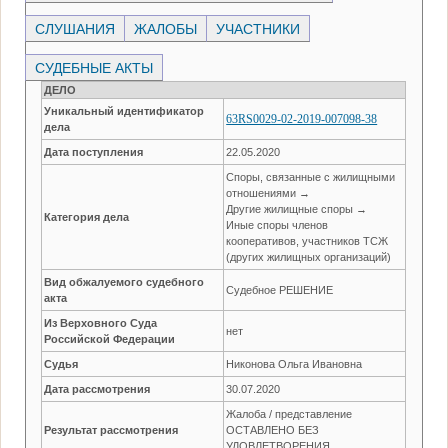
СЛУШАНИЯ
ЖАЛОБЫ
УЧАСТНИКИ
СУДЕБНЫЕ АКТЫ
ДЕЛО
Уникальный идентификатор
63RS0029-02-2019-007098-38
дела
Дата поступления
22.05.2020
Споры, связанные с жилищными
отношениями →
Другие жилищные споры →
Категория дела
Иные споры членов
кооперативов, участников ТСЖ
(других жилищных организаций)
Вид обжалуемого судебного
Судебное РЕШЕНИЕ
акта
Из Верховного Суда
нет
Российской Федерации
Судья
Никонова Ольга Ивановна
Дата рассмотрения
30.07.2020
Жалоба / представление
Результат рассмотрения
ОСТАВЛЕНО БЕЗ
УДОВЛЕТВОРЕНИЯ