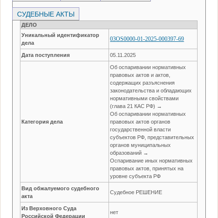
СУДЕБНЫЕ АКТЫ
ДЕЛО
Уникальный идентификатор
03OS0000-01-2025-000397-69
дела
Дата поступления
05.11.2025
Об оспаривании нормативных
правовых актов и актов,
содержащих разъяснения
законодательства и обладающих
нормативными свойствами
(глава 21 КАС РФ) →
Об оспаривании нормативных
Категория дела
правовых актов органов
государственной власти
субъектов РФ, представительных
органов муниципальных
образований →
Оспаривание иных нормативных
правовых актов, принятых на
уровне субъекта РФ
Вид обжалуемого судебного
Судебное РЕШЕНИЕ
акта
Из Верховного Суда
нет
Российской Федерации