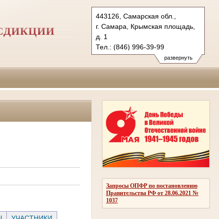
443126, Самарская обл.,
г. Самара, Крымская площадь,
СДИКЦИИ
д. 1
Тел.: (846) 996-39-99
6kas@sudrf.ru
развернуть
схема проезда
Запросы ОПФР по постановлению
Правительства РФ от 28.06.2021 №
1037
Ы
УЧАСТНИКИ