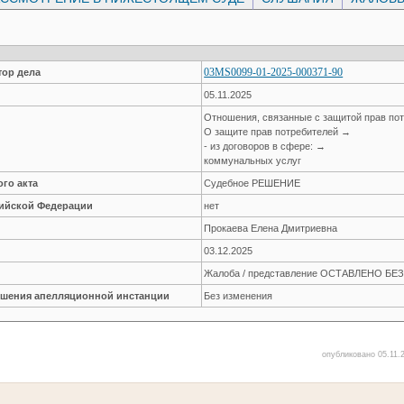
03MS0099-01-2025-000371-90
ор дела
05.11.2025
Отношения, связанные с защитой прав по
О защите прав потребителей →
- из договоров в сфере: →
коммунальных услуг
го акта
Судебное РЕШЕНИЕ
сийской Федерации
нет
Прокаева Елена Дмитриевна
03.12.2025
Жалоба / представление ОСТАВЛЕНО Б
решения апелляционной инстанции
Без изменения
опубликовано 05.11.2