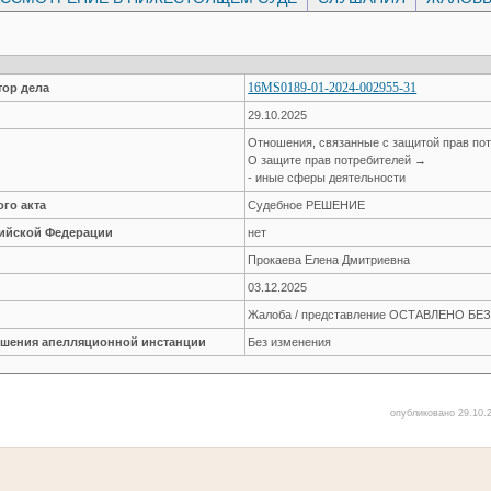
16MS0189-01-2024-002955-31
ор дела
29.10.2025
Отношения, связанные с защитой прав по
О защите прав потребителей →
- иные сферы деятельности
го акта
Судебное РЕШЕНИЕ
сийской Федерации
нет
Прокаева Елена Дмитриевна
03.12.2025
Жалоба / представление ОСТАВЛЕНО Б
решения апелляционной инстанции
Без изменения
опубликовано 29.10.2