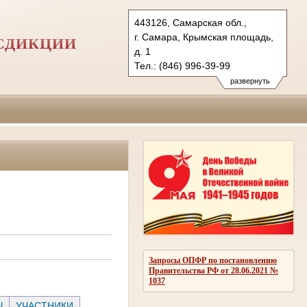
443126, Самарская обл.,
г. Самара, Крымская площадь,
СДИКЦИИ
д. 1
Тел.: (846) 996-39-99
6kas@sudrf.ru
развернуть
схема проезда
Запросы ОПФР по постановлению
Правительства РФ от 28.06.2021 №
1037
Ы
УЧАСТНИКИ