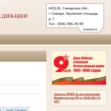
443126, Самарская обл.,
г. Самара, Крымская площадь,
СДИКЦИИ
д. 1
Тел.: (846) 996-39-99
6kas@sudrf.ru
развернуть
схема проезда
Запросы ОПФР по постановлению
Правительства РФ от 28.06.2021 №
1037
Ы
УЧАСТНИКИ