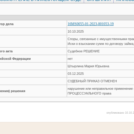
16MS0055-01-2023-001053-19
ор дела
10.10.2025
Споры, связанные с имущественными пр
Иски о взыскании сумм по договору займа
го акта
Судебное РЕШЕНИЕ
сийской Федерации
нет
Штырлина Мария Юрьевна
03.12.2025
СУДЕБНЫЙ ПРИКАЗ ОТМЕНЕН
нарушение или неправильное применение
нения) решения
ПРОЦЕССУАЛЬНОГО права
опубликовано 10.10.2