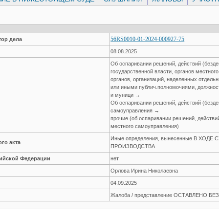
56RS0010-01-2024-000927-75
ор дела
08.08.2025
Об оспаривании решений, действий (безде
государственной власти, органов местног
органов, организаций, наделенных отдел
или иными публич.полномочиями, должнос
и муници →
Об оспаривании решений, действий (безде
самоуправления →
прочие (об оспаривании решений, действий
местного самоуправления)
Иные определения, вынесенные В ХОДЕ
го акта
ПРОИЗВОДСТВА
сийской Федерации
нет
Орлова Ирина Николаевна
04.09.2025
Жалоба / представление ОСТАВЛЕНО Б