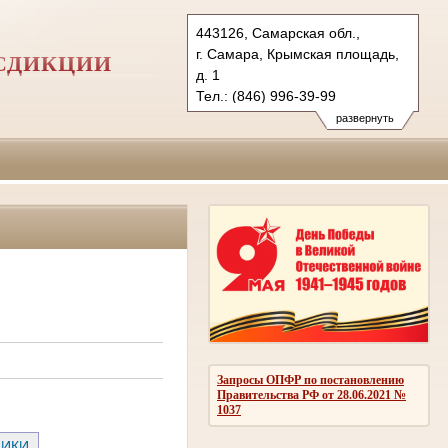
443126, Самарская обл.,
г. Самара, Крымская площадь,
СДИКЦИИ
д. 1
Тел.: (846) 996-39-99
6kas@sudrf.ru
развернуть
схема проезда
Запросы ОПФР по постановлению
Правительства РФ от 28.06.2021 №
1037
НИКИ