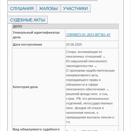
СЛУШАНИЯ
ЖАЛОБЫ
УЧАСТНИКИ
СУДЕБНЫЕ АКТЫ
ДЕЛО
Уникальный идентификатор
21RS0025-01-2023-007361-43
дела
Дата поступления
20.06.2025
Споры, возникающие из
пенсионных отношений →
Из нарушений пенсионного
законодательства →
О признании недействительным
ненормативного акта,
порождающего права и
обязанности в сфере
Категория дела
пенсионного обеспечения →
решений фонда пенс. и соц.
страх. РФ, его региональных
отделений, негосударственных
пенс. фондов об отказе в
назначении пенсии, о
прекращении выплаты пенсии и
т.п.
Вид обжалуемого судебного