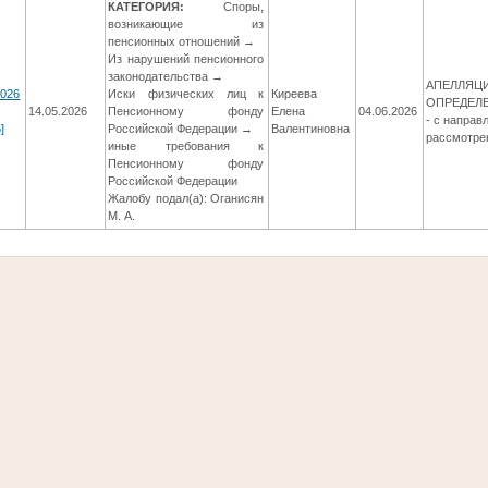
КАТЕГОРИЯ:
Споры,
возникающие из
пенсионных отношений →
Из нарушений пенсионного
законодательства →
АПЕЛЛЯЦ
2026
Иски физических лиц к
Киреева
ОПРЕДЕЛ
14.05.2026
Пенсионному фонду
Елена
04.06.2026
- с направ
]
Российской Федерации →
Валентиновна
рассмотре
иные требования к
Пенсионному фонду
Российской Федерации
Жалобу подал(а): Оганисян
М. А.