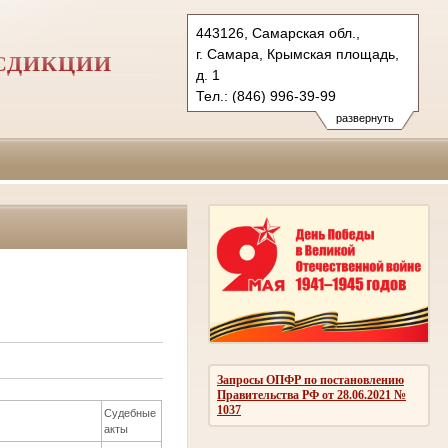
443126, Самарская обл.,
г. Самара, Крымская площадь,
СДИКЦИИ
д. 1
Тел.: (846) 996-39-99
6kas@sudrf.ru
развернуть
схема проезда
Запросы ОПФР по постановлению
Правительства РФ от 28.06.2021 №
1037
Судебные
акты