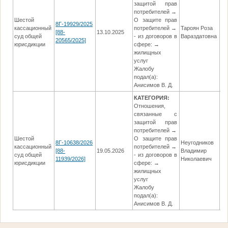
защитой прав
потребителей →
Шестой
О защите прав
8Г-19929/2025
кассационный
потребителей →
Тароян Роза
[88-
13.10.2025
03
суд общей
- из договоров в
Вараздатовна
20565/2025]
юрисдикции
сфере: →
жилищных
услуг
Жалобу
подал(а):
Анисимов В. Д.
КАТЕГОРИЯ:
Отношения,
связанные с
защитой прав
потребителей →
Шестой
О защите прав
8Г-10638/2026
Неугодников
кассационный
потребителей →
[88-
19.05.2026
Владимир
24
суд общей
- из договоров в
11939/2026]
Николаевич
юрисдикции
сфере: →
жилищных
услуг
Жалобу
подал(а):
Анисимов В. Д.