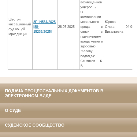
возмещением
ущерба →
О
компенсации
Шестой
8Г-14561/2025
морального
Юрова
кассационный
[88-
28.07.2025
вреда, в
Ольга
04.09.
суд общей
15233/2025]
связи с
Витальевна
юрисдикции
причинением
вреда жизни и
здоровью
Жалобу
подал(а):
Сентяков К.
В.
ПОДАЧА ПРОЦЕССУАЛЬНЫХ ДОКУМЕНТОВ В
ЭЛЕКТРОННОМ ВИДЕ
О СУДЕ
СУДЕЙСКОЕ СООБЩЕСТВО