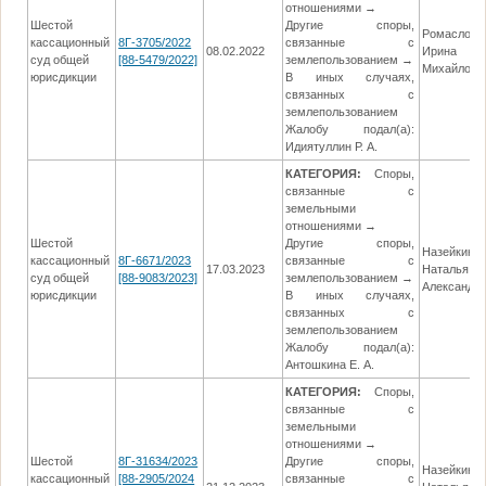
отношениями →
Шестой
Другие споры,
Ромасловс
кассационный
8Г-3705/2022
связанные с
08.02.2022
Ирина
суд общей
[88-5479/2022]
землепользованием →
Михайловн
юрисдикции
В иных случаях,
связанных с
землепользованием
Жалобу подал(а):
Идиятуллин Р. А.
КАТЕГОРИЯ:
Споры,
связанные с
земельными
отношениями →
Шестой
Другие споры,
Назейкина
кассационный
8Г-6671/2023
связанные с
17.03.2023
Наталья
суд общей
[88-9083/2023]
землепользованием →
Александр
юрисдикции
В иных случаях,
связанных с
землепользованием
Жалобу подал(а):
Антошкина Е. А.
КАТЕГОРИЯ:
Споры,
связанные с
земельными
отношениями →
Шестой
8Г-31634/2023
Другие споры,
Назейкина
кассационный
[88-2905/2024
связанные с