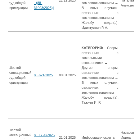
21.12.2023
Наталья
суд общей
- (88-
землепользованием →
Александр
юрисдикции
31993/2023)]
В иных случаях,
связанных с
землепользованием
Жалобу подал(а):
Идиятуллин Р. А.
КАТЕГОРИЯ:
Споры,
связанные с
земельными
отношениями →
Шестой
Другие споры,
кассационный
связанные с
8Г-621/2025
09.01.2025
суд общей
землепользованием →
юрисдикции
В иных случаях,
связанных с
землепользованием
Жалобу подал(а):
Тажиев И. Р.
Шестой
Назарова
кассационный
8Г-1720/2025
21.01.2025
Информация скрыта
Ирина