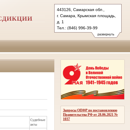
443126, Самарская обл.,
г. Самара, Крымская площадь,
СДИКЦИИ
д. 1
Тел.: (846) 996-39-99
6kas@sudrf.ru
развернуть
схема проезда
Запросы ОПФР по постановлению
Правительства РФ от 28.06.2021 №
1037
Судебные
акты