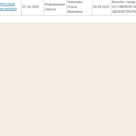
Никонова
Жалоба / пред
7071/2025
Информация
07.04.2025
Ольга
29.04.2025
ОСТАВЛЕНО Б
-8130/2025]
скрыта
Ивановна
УДОВЛЕТВОР