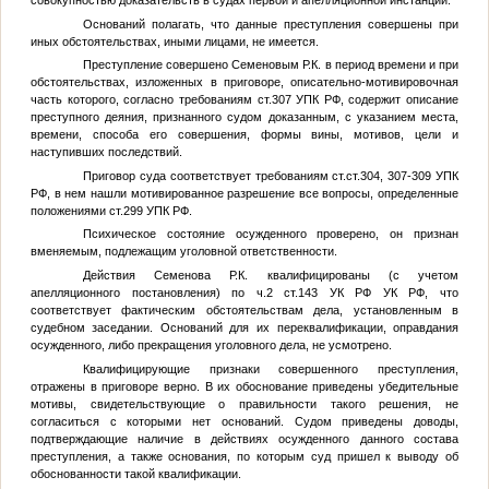
совокупностью доказательств в судах первой и апелляционной инстанций.
Оснований полагать, что данные преступления совершены при
иных обстоятельствах, иными лицами, не имеется.
Преступление совершено Семеновым Р.К. в период времени и при
обстоятельствах, изложенных в приговоре, описательно-мотивировочная
часть которого, согласно требованиям ст.307 УПК РФ, содержит описание
преступного деяния, признанного судом доказанным, с указанием места,
времени, способа его совершения, формы вины, мотивов, цели и
наступивших последствий.
Приговор суда соответствует требованиям ст.ст.304, 307-309 УПК
РФ, в нем нашли мотивированное разрешение все вопросы, определенные
положениями ст.299 УПК РФ.
Психическое состояние осужденного проверено, он признан
вменяемым, подлежащим уголовной ответственности.
Действия Семенова Р.К. квалифицированы (с учетом
апелляционного постановления) по ч.2 ст.143 УК РФ УК РФ, что
соответствует фактическим обстоятельствам дела, установленным в
судебном заседании. Оснований для их переквалификации, оправдания
осужденного, либо прекращения уголовного дела, не усмотрено.
Квалифицирующие признаки совершенного преступления,
отражены в приговоре верно. В их обоснование приведены убедительные
мотивы, свидетельствующие о правильности такого решения, не
согласиться с которыми нет оснований. Судом приведены доводы,
подтверждающие наличие в действиях осужденного данного состава
преступления, а также основания, по которым суд пришел к выводу об
обоснованности такой квалификации.