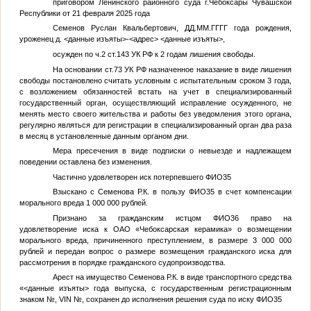
приговором Ленинского районного суда г.Чебоксары Чувашской
Республики от 21 февраля 2025 года
Семенов Руслан Квальбертович,
ДД.ММ.ГГГГ
года рождения,
уроженец д.
<данные изъяты>
-
<адрес>
<данные изъяты>
,
осужден по ч.2 ст.143 УК РФ к 2 годам лишения свободы.
На основании ст.73 УК РФ назначенное наказание в виде лишения
свободы постановлено считать условным с испытательным сроком 3 года,
с возложением обязанностей встать на учет в специализированный
государственный орган, осуществляющий исправление осужденного, не
менять место своего жительства и работы без уведомления этого органа,
регулярно являться для регистрации в специализированный орган два раза
в месяц в установленные данным органом дни.
Мера пресечения в виде подписки о невыезде и надлежащем
поведении оставлена без изменения.
Частично удовлетворен иск потерпевшего
ФИО35
Взыскано с Семенова Р.К. в пользу
ФИО35
в счет компенсации
морального вреда 1 000 000 рублей.
Признано за гражданским истцом
ФИО36
право на
удовлетворение иска к ОАО «Чебоксарская керамика» о возмещении
морального вреда, причиненного преступлением, в размере 3 000 000
рублей и передан вопрос о размере возмещения гражданского иска для
рассмотрения в порядке гражданского судопроизводства.
Арест на имущество Семенова Р.К. в виде транспортного средства
«
<данные изъяты>
года выпуска, с государственным регистрационным
знаком
№
, VIN
№
, сохранен до исполнения решения суда по иску
ФИО35