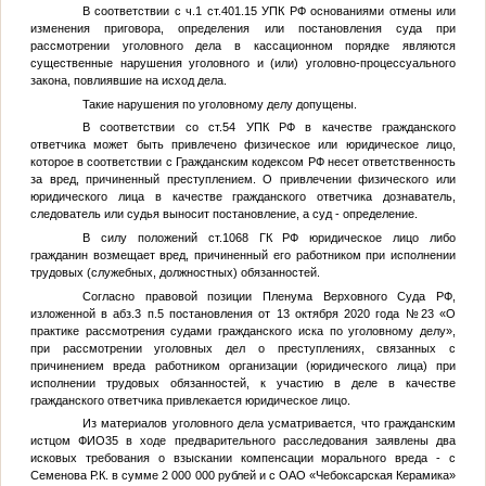
В соответствии с ч.1 ст.401.15 УПК РФ основаниями отмены или
изменения приговора, определения или постановления суда при
рассмотрении уголовного дела в кассационном порядке являются
существенные нарушения уголовного и (или) уголовно-процессуального
закона, повлиявшие на исход дела.
Такие нарушения по уголовному делу допущены.
В соответствии со ст.54 УПК РФ в качестве гражданского
ответчика может быть привлечено физическое или юридическое лицо,
которое в соответствии с Гражданским кодексом РФ несет ответственность
за вред, причиненный преступлением. О привлечении физического или
юридического лица в качестве гражданского ответчика дознаватель,
следователь или судья выносит постановление, а суд - определение.
В силу положений ст.1068 ГК РФ юридическое лицо либо
гражданин возмещает вред, причиненный его работником при исполнении
трудовых (служебных, должностных) обязанностей.
Согласно правовой позиции Пленума Верховного Суда РФ,
изложенной в абз.3 п.5 постановления от 13 октября 2020 года №23 «О
практике рассмотрения судами гражданского иска по уголовному делу»,
при рассмотрении уголовных дел о преступлениях, связанных с
причинением вреда работником организации (юридического лица) при
исполнении трудовых обязанностей, к участию в деле в качестве
гражданского ответчика привлекается юридическое лицо.
Из материалов уголовного дела усматривается, что гражданским
истцом
ФИО35
в ходе предварительного расследования заявлены два
исковых требования о взыскании компенсации морального вреда - с
Семенова Р.К. в сумме 2 000 000 рублей и с ОАО «Чебоксарская Керамика»