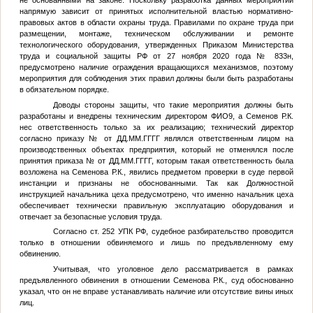
не основанными на законе. Поскольку разработка данных мероприятий
напрямую зависит от принятых исполнительной властью нормативно-
правовых актов в области охраны труда. Правилами по охране труда при
размещении, монтаже, техническом обслуживании и ремонте
технологического оборудования, утвержденных Приказом Министерства
труда и социальной защиты РФ от 27 ноября 2020 года № 833н,
предусмотрено наличие ограждения вращающихся механизмов, поэтому
мероприятия для соблюдения этих правил должны были быть разработаны
в обязательном порядке.
Доводы стороны защиты, что такие мероприятия должны быть
разработаны и внедрены техническим директором
ФИО9
, а Семенов Р.К.
нес ответственность только за их реализацию; технический директор
согласно приказу
№
от
ДД.ММ.ГГГГ
являлся ответственным лицом на
производственных объектах предприятия, который не отменялся после
принятия приказа
№
от
ДД.ММ.ГГГГ
, которым такая ответственность была
возложена на Семенова Р.К., явились предметом проверки в суде первой
инстанции и признаны не обоснованными. Так как Должностной
инструкцией начальника цеха предусмотрено, что именно начальник цеха
обеспечивает технически правильную эксплуатацию оборудования и
отвечает за безопасные условия труда.
Согласно ст. 252 УПК РФ, судебное разбирательство проводится
только в отношении обвиняемого и лишь по предъявленному ему
обвинению.
Учитывая, что уголовное дело рассматривается в рамках
предъявленного обвинения в отношении Семенова Р.К., суд обоснованно
указал, что он не вправе устанавливать наличие или отсутствие вины иных
лиц.