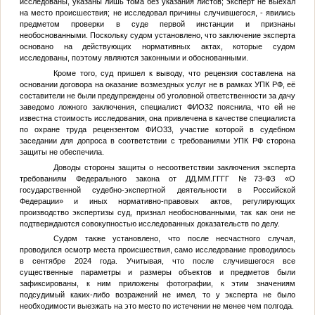
исследованы, указаны лишь тома без указания листов; эксперт не выехал
на место происшествия; не исследовал причины случившегося, - явились
предметом проверки в суде первой инстанции и признаны
необоснованными. Поскольку судом установлено, что заключение эксперта
основано на действующих нормативных актах, которые судом
исследованы, поэтому являются законными и обоснованными.
Кроме того, суд пришел к выводу, что рецензия составлена на
основании договора на оказание возмездных услуг не в рамках УПК РФ, её
составители не были предупреждены об уголовной ответственности за дачу
заведомо ложного заключения, специалист
ФИО32
пояснила, что ей не
известна стоимость исследования, она привлечена в качестве специалиста
по охране труда рецензентом
ФИО33
, участие которой в судебном
заседании для допроса в соответствии с требованиями УПК РФ сторона
защиты не обеспечила.
Доводы стороны защиты о несоответствии заключения эксперта
требованиям Федерального закона от
ДД.ММ.ГГГГ
№73-ФЗ «О
государственной судебно-экспертной деятельности в Российской
Федерации» и иных нормативно-правовых актов, регулирующих
производство экспертизы суд, признал необоснованными, так как они не
подтверждаются совокупностью исследованных доказательств по делу.
Судом также установлено, что после несчастного случая,
проводился осмотр места происшествия, само исследование проводилось
в сентябре 2024 года. Учитывая, что после случившегося все
существенные параметры и размеры объектов и предметов были
зафиксированы, к ним приложены фотографии, к этим значениям
подсудимый каких-либо возражений не имел, то у эксперта не было
необходимости выезжать на это место по истечении не менее чем полгода.