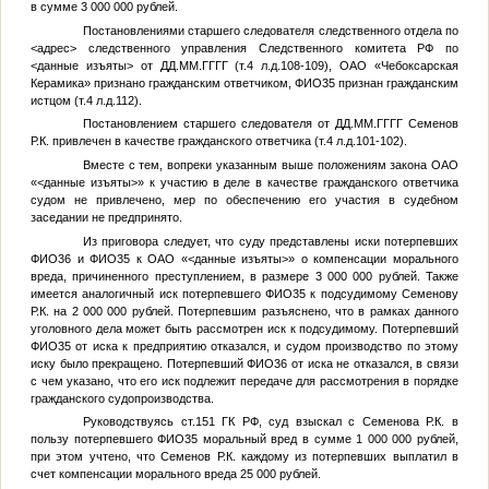
в сумме 3 000 000 рублей.
Постановлениями старшего следователя следственного отдела по
<адрес>
следственного управления Следственного комитета РФ по
<данные изъяты>
от
ДД.ММ.ГГГГ
(т.4 л.д.108-109), ОАО «Чебоксарская
Керамика» признано гражданским ответчиком,
ФИО35
признан гражданским
истцом (т.4 л.д.112).
Постановлением старшего следователя от
ДД.ММ.ГГГГ
Семенов
Р.К. привлечен в качестве гражданского ответчика (т.4 л.д.101-102).
Вместе с тем, вопреки указанным выше положениям закона ОАО
«
<данные изъяты>
» к участию в деле в качестве гражданского ответчика
судом не привлечено, мер по обеспечению его участия в судебном
заседании не предпринято.
Из приговора следует, что суду представлены иски потерпевших
ФИО36
и
ФИО35
к ОАО «
<данные изъяты>
» о компенсации морального
вреда, причиненного преступлением, в размере 3 000 000 рублей. Также
имеется аналогичный иск потерпевшего
ФИО35
к подсудимому Семенову
Р.К. на 2 000 000 рублей. Потерпевшим разъяснено, что в рамках данного
уголовного дела может быть рассмотрен иск к подсудимому. Потерпевший
ФИО35
от иска к предприятию отказался, и судом производство по этому
иску было прекращено. Потерпевший
ФИО36
от иска не отказался, в связи
с чем указано, что его иск подлежит передаче для рассмотрения в порядке
гражданского судопроизводства.
Руководствуясь ст.151 ГК РФ, суд взыскал с Семенова Р.К. в
пользу потерпевшего
ФИО35
моральный вред в сумме 1 000 000 рублей,
при этом учтено, что Семенов Р.К. каждому из потерпевших выплатил в
счет компенсации морального вреда 25 000 рублей.