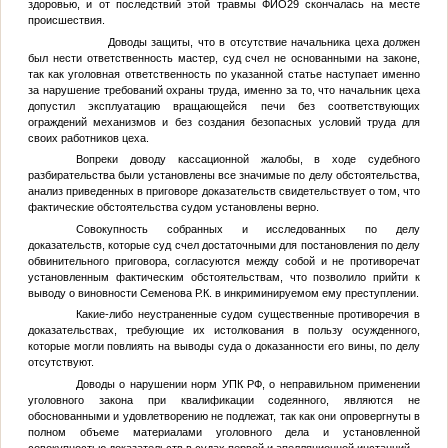
здоровью, и от последствий этой травмы
ФИО29
скончалась на месте
происшествия.
Доводы защиты, что в отсутствие начальника цеха должен
был нести ответственность мастер, суд счел не основанными на законе,
так как уголовная ответственность по указанной статье наступает именно
за нарушение требований охраны труда, именно за то, что начальник цеха
допустил эксплуатацию вращающейся печи без соответствующих
ограждений механизмов и без создания безопасных условий труда для
своих работников цеха.
Вопреки доводу кассационной жалобы, в ходе судебного
разбирательства были установлены все значимые по делу обстоятельства,
анализ приведенных в приговоре доказательств свидетельствует о том, что
фактические обстоятельства судом установлены верно.
Совокупность собранных и исследованных по делу
доказательств, которые суд счел достаточными для постановления по делу
обвинительного приговора, согласуются между собой и не противоречат
установленным фактическим обстоятельствам, что позволило прийти к
выводу о виновности Семенова Р.К. в инкриминируемом ему преступлении.
Какие-либо неустраненные судом существенные противоречия в
доказательствах, требующие их истолкования в пользу осужденного,
которые могли повлиять на выводы суда о доказанности его вины, по делу
отсутствуют.
Доводы о нарушении норм УПК РФ, о неправильном применении
уголовного закона при квалификации содеянного, являются не
обоснованными и удовлетворению не подлежат, так как они опровергнуты в
полном объеме материалами уголовного дела и установленной