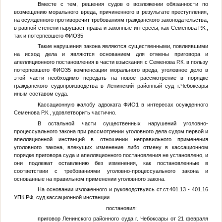
Вместе с тем, решения судов о возложении обязанности по
возмещению морального вреда, причиненного в результате преступления,
на осужденного противоречит требованиям гражданского законодательства,
в равной степени нарушает права и законные интересы, как Семенова Р.К.,
так и потерпевшего
ФИО35
Такие нарушения закона являются существенными, повлиявшими
на исход дела и являются основанием для отмены приговора и
апелляционного постановления в части взыскания с Семенова Р.К. в пользу
потерпевшего
ФИО35
компенсации морального вреда, уголовное дело в
этой части необходимо передать на новое рассмотрение в порядке
гражданского судопроизводства в Ленинский районный суд г.Чебоксары
иным составом суда.
Кассационную жалобу адвоката
ФИО1
в интересах осужденного
Семенова Р.К., удовлетворить частично.
В остальной части существенных нарушений уголовно-
процессуального закона при рассмотрении уголовного дела судом первой и
апелляционной инстанций в отношении неправильного применения
уголовного закона, влекущих изменение либо отмену в кассационном
порядке приговора суда и апелляционного постановления не установлено, и
они подлежат оставлению без изменения, как постановленные в
соответствии с требованиями уголовно-процессуального закона и
основанные на правильном применении уголовного закона.
На основании изложенного и руководствуясь ст.ст.401.13 - 401.16
УПК РФ, суд кассационной инстанции
постановил:
приговор Ленинского районного суда г. Чебоксары от 21 февраля