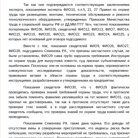
Так как они подтверждаются соответствующим заключениями
эксперта, показаниями эксперта
ФИО10
, п.п.5, 21, 27 Правил по охране
труда при размещении, монтаже, техническом обслуживании и ремонте
технологического оборудования, утвержденных Приказом Министерства
труда и социальной защиты РФ от
ДД.ММ.ГГГГ
№
н, частично показаниями
потерпевших
ФИО36
,
ФИО35
, свидетелей
ФИО12
,
ФИО13
,
ФИО7
,
ФИО14
,
ФИО15
,
ФИО19
,
ФИО20
,
ФИО21
,
ФИО22
,
ФИО23
,
ФИО24
,
ФИО25
, у
которых нет оснований для оговора подсудимого.
Вместе с тем, показания свидетелей
ФИО9
,
ФИО26
,
ФИО27
,
ФИО28
, подсудимого Семенова Р.К., что причины несчастного случая, не
были установлены,
ФИО29
сама грубо нарушила требования Инструкции
по охране труда для выгрузчика извести, суд признал субъективными и
ошибочными. Поскольку они не основаны на нормах права, опровергаются
совокупностью исследованных судом доказательств, нормативно-
правовыми актами в области охраны труда и соответствующими
инструкциями, разработанными и утвержденными на предприятии.
Показания свидетеля
ФИО30
, что с
ФИО29
фактически
проводилась проверка знаний требований охраны труда, что в протоколе
она забыла поменять фамилию уволившейся на тот момент
ФИО31
, суд
признал не достоверными, так как в протоколе отсутствует также дата
проверки этих знаний, а в ходе расследования несчастного случая
свидетель сообщила, что проверка знаний по охране труда комиссией не
проводилась.
Показаниям Семенова Р.К. также дана оценка. Его доводы об
отсутствии вины в совершении преступления, что индексы риска были
небольшие, поэтому разработка мероприятий не требовалась, суд признал