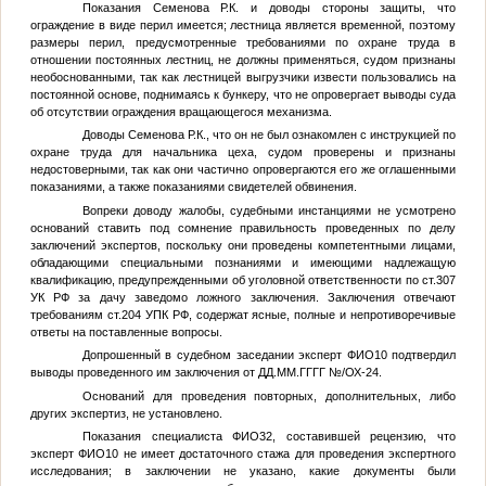
Показания Семенова Р.К. и доводы стороны защиты, что
ограждение в виде перил имеется; лестница является временной, поэтому
размеры перил, предусмотренные требованиями по охране труда в
отношении постоянных лестниц, не должны применяться, судом признаны
необоснованными, так как лестницей выгрузчики извести пользовались на
постоянной основе, поднимаясь к бункеру, что не опровергает выводы суда
об отсутствии ограждения вращающегося механизма.
Доводы Семенова Р.К., что он не был ознакомлен с инструкцией по
охране труда для начальника цеха, судом проверены и признаны
недостоверными, так как они частично опровергаются его же оглашенными
показаниями, а также показаниями свидетелей обвинения.
Вопреки доводу жалобы, судебными инстанциями не усмотрено
оснований ставить под сомнение правильность проведенных по делу
заключений экспертов, поскольку они проведены компетентными лицами,
обладающими специальными познаниями и имеющими надлежащую
квалификацию, предупрежденными об уголовной ответственности по ст.307
УК РФ за дачу заведомо ложного заключения. Заключения отвечают
требованиям ст.204 УПК РФ, содержат ясные, полные и непротиворечивые
ответы на поставленные вопросы.
Допрошенный в судебном заседании эксперт
ФИО10
подтвердил
выводы проведенного им заключения от
ДД.ММ.ГГГГ
№
/ОХ-24.
Оснований для проведения повторных, дополнительных, либо
других экспертиз, не установлено.
Показания специалиста
ФИО32
, составившей рецензию, что
эксперт
ФИО10
не имеет достаточного стажа для проведения экспертного
исследования; в заключении не указано, какие документы были