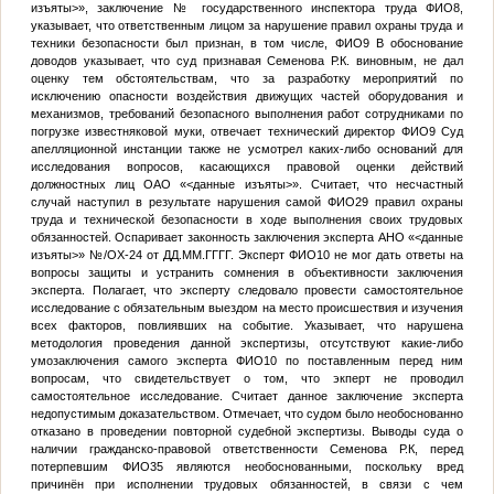
изъяты>
», заключение
№
государственного инспектора труда
ФИО8
,
указывает, что ответственным лицом за нарушение правил охраны труда и
техники безопасности был признан, в том числе,
ФИО9
В обоснование
доводов указывает, что суд признавая Семенова Р.К. виновным, не дал
оценку тем обстоятельствам, что за разработку мероприятий по
исключению опасности воздействия движущих частей оборудования и
механизмов, требований безопасного выполнения работ сотрудниками по
погрузке известняковой муки, отвечает технический директор
ФИО9
Суд
апелляционной инстанции также не усмотрел каких-либо оснований для
исследования вопросов, касающихся правовой оценки действий
должностных лиц ОАО «
<данные изъяты>
». Считает, что несчастный
случай наступил в результате нарушения самой
ФИО29
правил охраны
труда и технической безопасности в ходе выполнения своих трудовых
обязанностей. Оспаривает законность заключения эксперта АНО «
<данные
изъяты>
»
№
/OX-24 от
ДД.ММ.ГГГГ
. Эксперт
ФИО10
не мог дать ответы на
вопросы защиты и устранить сомнения в объективности заключения
эксперта. Полагает, что эксперту следовало провести самостоятельное
исследование с обязательным выездом на место происшествия и изучения
всех факторов, повлиявших на событие. Указывает, что нарушена
методология проведения данной экспертизы, отсутствуют какие-либо
умозаключения самого эксперта
ФИО10
по поставленным перед ним
вопросам, что свидетельствует о том, что экперт не проводил
самостоятельное исследование. Считает данное заключение эксперта
недопустимым доказательством. Отмечает, что судом было необоснованно
отказано в проведении повторной судебной экспертизы. Выводы суда о
наличии гражданско-правовой ответственности Семенова Р.К, перед
потерпевшим
ФИО35
являются необоснованными, поскольку вред
причинён при исполнении трудовых обязанностей, в связи с чем