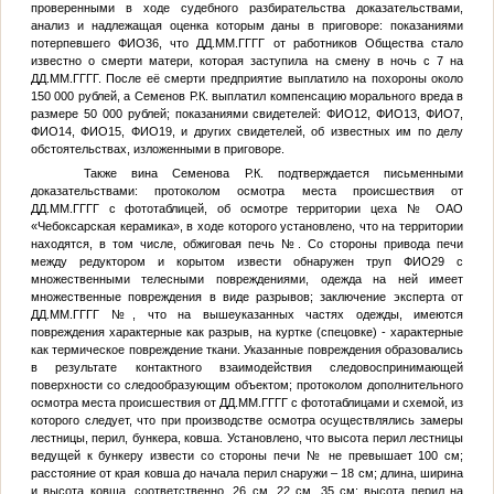
проверенными в ходе судебного разбирательства доказательствами,
анализ и надлежащая оценка которым даны в приговоре: показаниями
потерпевшего
ФИО36
, что
ДД.ММ.ГГГГ
от работников Общества стало
известно о смерти матери, которая заступила на смену в ночь с 7 на
ДД.ММ.ГГГГ
. После её смерти предприятие выплатило на похороны около
150 000 рублей, а Семенов Р.К. выплатил компенсацию морального вреда в
размере 50 000 рублей; показаниями свидетелей:
ФИО12
,
ФИО13
,
ФИО7
,
ФИО14
,
ФИО15
,
ФИО19
, и других свидетелей, об известных им по делу
обстоятельствах, изложенными в приговоре.
Также вина Семенова Р.К. подтверждается письменными
доказательствами: протоколом осмотра места происшествия от
ДД.ММ.ГГГГ
с фототаблицей, об осмотре территории цеха
№
ОАО
«Чебоксарская керамика», в ходе которого установлено, что на территории
находятся, в том числе, обжиговая печь
№
. Со стороны привода печи
между редуктором и корытом извести обнаружен труп
ФИО29
с
множественными телесными повреждениями, одежда на ней имеет
множественные повреждения в виде разрывов; заключение эксперта от
ДД.ММ.ГГГГ
№
, что на вышеуказанных частях одежды, имеются
повреждения характерные как разрыв, на куртке (спецовке) - характерные
как термическое повреждение ткани. Указанные повреждения образовались
в результате контактного взаимодействия следовоспринимающей
поверхности со следообразующим объектом; протоколом дополнительного
осмотра места происшествия от
ДД.ММ.ГГГГ
с фототаблицами и схемой, из
которого следует, что при производстве осмотра осуществлялись замеры
лестницы, перил, бункера, ковша. Установлено, что высота перил лестницы
ведущей к бункеру извести со стороны печи
№
не превышает 100 см;
расстояние от края ковша до начала перил снаружи – 18 см; длина, ширина
и высота ковша, соответственно, 26 см, 22 см, 35 см; высота перил на