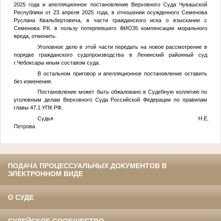
2025 года и апелляционное постановление Верховного Суда Чувашской
Республики от 23 апреля 2025 года, в отношении осужденного Семенова
Руслана Квальбертовича, в части гражданского иска о взыскании с
Семенова Р.К. в пользу потерпевшего
ФИО35
компенсации морального
вреда, отменить.
Уголовное дело в этой части передать на новое рассмотрение в
порядке гражданского судопроизводства в Ленинский районный суд
г.Чебоксары иным составом суда.
В остальном приговор и апелляционное постановление оставить
без изменения.
Постановление может быть обжаловано в Судебную коллегию по
уголовным делам Верховного Суда Российской Федерации по правилам
главы 47.1 УПК РФ.
Судья Н.Е.
Петрова
ПОДАЧА ПРОЦЕССУАЛЬНЫХ ДОКУМЕНТОВ В
ЭЛЕКТРОННОМ ВИДЕ
О СУДЕ
СУДЕЙСКОЕ СООБЩЕСТВО