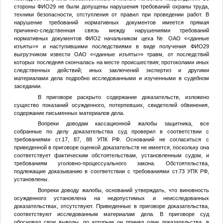
стороны
ФИО29
не были допущены нарушения требований охраны труда,
техники безопасности, отступления от правил при проведении работ. В
нарушение требований нормативных документов имеется прямая
причинно-следственная связь между нарушениями требований
нормативных документов
ФИО2
начальником цеха
№
ОАО «
<данные
изъяты>
» и наступившими последствиями в виде получения
ФИО29
выгрузчиком извести ОАО «
<данные изъяты>
» травм, от последствий
которых последняя скончалась на месте происшествия; протоколами иных
следственных действий; иных заключений экспертиз и другими
материалами дела подробно исследованными и изученными в судебном
заседании.
В приговоре раскрыто содержание доказательств, изложено
существо показаний осужденного, потерпевших, свидетелей обвинения,
содержание письменных материалов дела.
Вопреки доводам кассационной жалобы защитника, все
собранные по делу доказательства суд проверил в соответствии с
требованиями ст.17, 87, 88 УПК РФ. Оснований не согласиться с
приведенной в приговоре оценкой доказательств не имеется, поскольку она
соответствует фактическим обстоятельствам, установленным судом, и
требованиям уголовно-процессуального закона. Обстоятельства,
подлежащие доказыванию в соответствии с требованиями ст.73 УПК РФ,
установлены.
Вопреки доводу жалобы, оснований утверждать, что виновность
осужденного установлена на недопустимых и неисследованных
доказательствах, отсутствуют. Приведенные в приговоре доказательства,
соответствуют исследованным материалам дела. В приговоре суд
обосновал свои выводы, по которым он принял одни доказательства, в