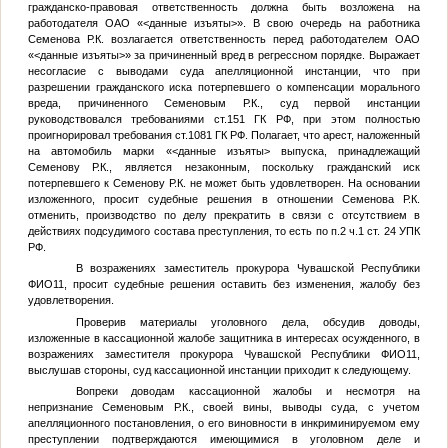
гражданско-правовая ответственность должна быть возложена на
работодателя ОАО «
<данные изъяты>
». В свою очередь на работника
Семенова Р.К. возлагается ответственность перед работодателем ОАО
«
<данные изъяты>
» за причиненный вред в регрессном порядке. Выражает
несогласие с выводами суда апелляционной инстанции, что при
разрешении гражданского иска потерпевшего о компенсации морального
вреда, причиненного Семеновым Р.К., суд первой инстанции
руководствовался требованиями ст.151 ГК РФ, при этом полностью
проигнорировал требования ст.1081 ГК РФ. Полагает, что арест, наложенный
на автомобиль марки «
<данные изъяты>
выпуска, принадлежащий
Семенову Р.К., является незаконным, поскольку гражданский иск
потерпевшего к Семенову Р.К. не может быть удовлетворен. На основании
изложенного, просит судебные решения в отношении Семенова Р.К.
отменить, производство по делу прекратить в связи с отсутствием в
действиях подсудимого состава преступления, то есть по п.2 ч.1 ст. 24 УПК
РФ.
В возражениях заместитель прокурора Чувашской Республики
ФИО11
, просит судебные решения оставить без изменения, жалобу без
удовлетворения.
Проверив материалы уголовного дела, обсудив доводы,
изложенные в кассационной жалобе защитника в интересах осужденного, в
возражениях заместителя прокурора Чувашской Республики
ФИО11
,
выслушав стороны, суд кассационной инстанции приходит к следующему.
Вопреки доводам кассационной жалобы и несмотря на
непризнание Семеновым Р.К., своей вины, выводы суда, с учетом
апелляционного постановления, о его виновности в инкриминируемом ему
преступлении подтверждаются имеющимися в уголовном деле и