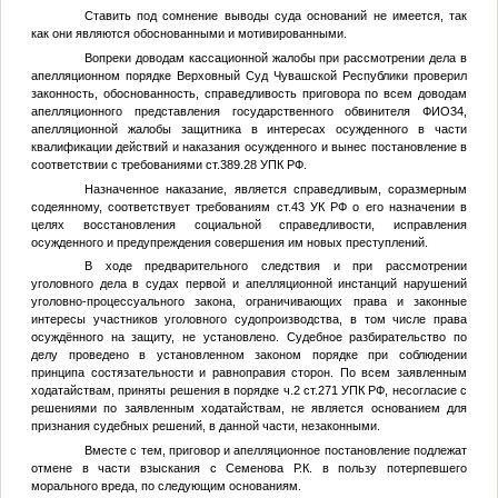
Ставить под сомнение выводы суда оснований не имеется, так
как они являются обоснованными и мотивированными.
Вопреки доводам кассационной жалобы при рассмотрении дела в
апелляционном порядке Верховный Суд Чувашской Республики проверил
законность, обоснованность, справедливость приговора по всем доводам
апелляционного представления государственного обвинителя
ФИО34
,
апелляционной жалобы защитника в интересах осужденного в части
квалификации действий и наказания осужденного и вынес постановление в
соответствии с требованиями ст.389.28 УПК РФ.
Назначенное наказание, является справедливым, соразмерным
содеянному, соответствует требованиям ст.43 УК РФ о его назначении в
целях восстановления социальной справедливости, исправления
осужденного и предупреждения совершения им новых преступлений.
В ходе предварительного следствия и при рассмотрении
уголовного дела в судах первой и апелляционной инстанций нарушений
уголовно-процессуального закона, ограничивающих права и законные
интересы участников уголовного судопроизводства, в том числе права
осуждённого на защиту, не установлено. Судебное разбирательство по
делу проведено в установленном законом порядке при соблюдении
принципа состязательности и равноправия сторон. По всем заявленным
ходатайствам, приняты решения в порядке ч.2 ст.271 УПК РФ, несогласие с
решениями по заявленным ходатайствам, не является основанием для
признания судебных решений, в данной части, незаконными.
Вместе с тем, приговор и апелляционное постановление подлежат
отмене в части взыскания с Семенова Р.К. в пользу потерпевшего
морального вреда, по следующим основаниям.