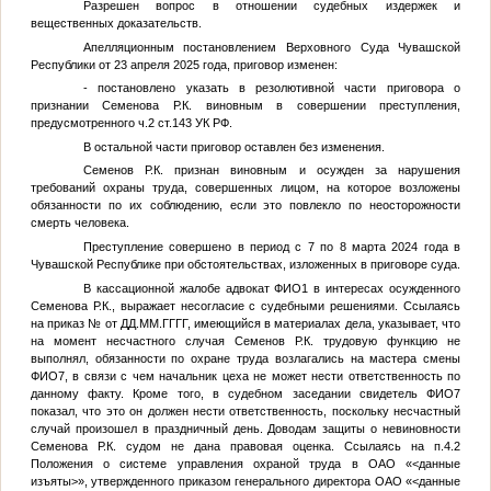
Разрешен вопрос в отношении судебных издержек и
вещественных доказательств.
Апелляционным постановлением Верховного Суда Чувашской
Республики от 23 апреля 2025 года, приговор изменен:
- постановлено указать в резолютивной части приговора о
признании Семенова Р.К. виновным в совершении преступления,
предусмотренного ч.2 ст.143 УК РФ.
В остальной части приговор оставлен без изменения.
Семенов Р.К. признан виновным и осужден за нарушения
требований охраны труда, совершенных лицом, на которое возложены
обязанности по их соблюдению, если это повлекло по неосторожности
смерть человека.
Преступление совершено в период с 7 по 8 марта 2024 года в
Чувашской Республике при обстоятельствах, изложенных в приговоре суда.
В кассационной жалобе адвокат
ФИО1
в интересах осужденного
Семенова Р.К., выражает несогласие с судебными решениями. Ссылаясь
на приказ
№
от
ДД.ММ.ГГГГ
, имеющийся в материалах дела, указывает, что
на момент несчастного случая Семенов Р.К. трудовую функцию не
выполнял, обязанности по охране труда возлагались на мастера смены
ФИО7
, в связи с чем начальник цеха не может нести ответственность по
данному факту. Кроме того, в судебном заседании свидетель
ФИО7
показал, что это он должен нести ответственность, поскольку несчастный
случай произошел в праздничный день. Доводам защиты о невиновности
Семенова Р.К. судом не дана правовая оценка. Ссылаясь на п.4.2
Положения о системе управления охраной труда в ОАО «
<данные
изъяты>
», утвержденного приказом генерального директора ОАО «
<данные