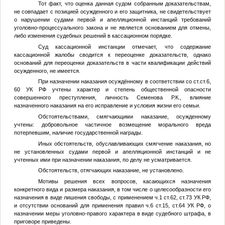
Тот факт, что оценка данная судом собранным доказательствам,
не совпадает с позицией осужденного и его защитника, не свидетельствует
о нарушении судами первой и апелляционной инстанций требований
уголовно-процессуального закона и не является основанием для отмены,
либо изменения судебных решений в кассационном порядке.
Суд кассационной инстанции отмечает, что содержание
кассационной жалобы сводится к переоценке доказательств, однако
оснований для переоценки доказательств в части квалификации действий
осужденного, не имеется.
При назначении наказания осуждённому в соответствии со ст.ст.6,
60 УК РФ учтены характер и степень общественной опасности
совершенного преступления, личность Семенова Р.К., влияние
назначенного наказания на его исправление и условия жизни его семьи.
Обстоятельствами, смягчающими наказание, осужденному
учтены: добровольное частичное возмещение морального вреда
потерпевшим, наличие государственной награды.
Иных обстоятельств, обуславливающих смягчение наказания, но
не установленных судами первой и апелляционной инстанций и не
учтенных ими при назначении наказания, по делу не усматривается.
Обстоятельств, отягчающих наказание, не установлено.
Мотивы решения всех вопросов, касающихся назначения
конкретного вида и размера наказания, в том числе о целесообразности его
назначения в виде лишения свободы, с применением ч.1 ст.62, ст.73 УК РФ,
и отсутствии оснований для применения правил ч.6 ст.15, ст.64 УК РФ, о
назначении меры уголовно-правого характера в виде судебного штрафа, в
приговоре приведены.