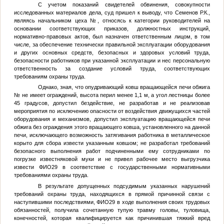
С учетом показаний свидетелей обвинения, совокупности
исследованных материалов дела, суд пришел к выводу, что Семенов Р.К.,
являясь начальником цеха
№
, относясь к категории руководителей на
основании соответствующих приказов, должностных инструкций,
нормативно-правовых актов, был назначен ответственным лицом, в том
числе, за обеспечение технически правильной эксплуатации оборудования
и других основных средств, безопасных и здоровых условий труда,
безопасности работников при указанной эксплуатации и нес персональную
ответственность за создание условий труда, соответствующих
требованиям охраны труда.
Однако, зная, что опудривающий ковш вращающейся печи обжига
№
не имеет ограждений, высота перил менее 1,1 м, а угол лестницы более
45 градусов, допустил бездействие, не разработав и не реализовав
мероприятия по исключению опасности от воздействия движущихся частей
оборудования и механизмов, допустил эксплуатацию вращающейся печи
обжига без ограждения этого вращающего ковша, установленного на данной
печи, исключающего возможность затягивания работника в металлическое
корыто для сбора извести указанным ковшом; не разработал требований
безопасного выполнения работ подчиненными ему сотрудниками по
погрузке известняковой муки и не привел рабочее место выгрузчика
извести
ФИО29
в соответствие с государственными нормативными
требованиями охраны труда.
В результате допущенных подсудимым указанных нарушений
требований охраны труда, находящихся в прямой причинной связи с
наступившими последствиями,
ФИО29
в ходе выполнения своих трудовых
обязанностей, получила сочетанную тупую травму головы, туловища,
конечностей, которая квалифицируется как причинившая тяжкий вред