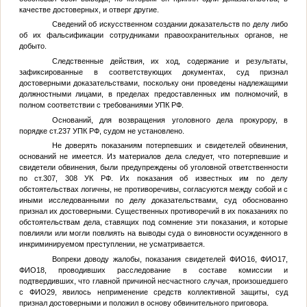
качестве достоверных, и отверг другие.
Сведений об искусственном создании доказательств по делу либо
об их фальсификации сотрудниками правоохранительных органов, не
добыто.
Следственные действия, их ход, содержание и результаты,
зафиксированные в соответствующих документах, суд признал
достоверными доказательствами, поскольку они проведены надлежащими
должностными лицами, в пределах предоставленных им полномочий, в
полном соответствии с требованиями УПК РФ.
Оснований, для возвращения уголовного дела прокурору, в
порядке ст.237 УПК РФ, судом не установлено.
Не доверять показаниям потерпевших и свидетелей обвинения,
оснований не имеется. Из материалов дела следует, что потерпевшие и
свидетели обвинения, были предупреждены об уголовной ответственности
по ст.307, 308 УК РФ. Их показания об известных им по делу
обстоятельствах логичны, не противоречивы, согласуются между собой и с
иными исследованными по делу доказательствами, суд обоснованно
признал их достоверными. Существенных противоречий в их показаниях по
обстоятельствам дела, ставящих под сомнение эти показания, и которые
повлияли или могли повлиять на выводы суда о виновности осужденного в
инкриминируемом преступлении, не усматривается.
Вопреки доводу жалобы, показания свидетелей
ФИО16
,
ФИО17
,
ФИО18
, проводивших расследование в составе комиссии и
подтвердивших, что главной причиной несчастного случая, произошедшего
с
ФИО29
, явилось неприменение средств коллективной защиты, суд
признал достоверными и положил в основу обвинительного приговора.