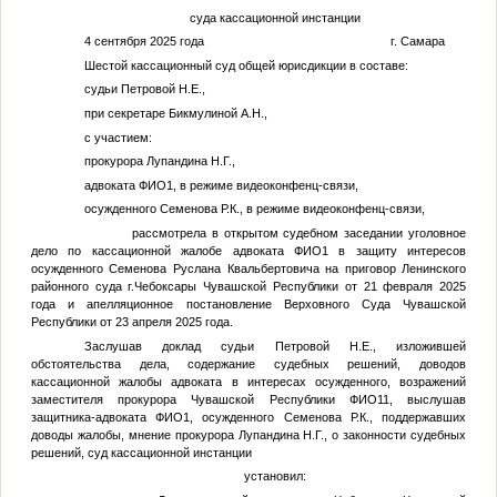
суда кассационной инстанции
4 сентября 2025 года г. Самара
Шестой кассационный суд общей юрисдикции в составе:
судьи Петровой Н.Е.,
при секретаре Бикмулиной А.Н.,
с участием:
прокурора Лупандина Н.Г.,
адвоката
ФИО1
, в режиме видеоконфенц-связи,
осужденного Семенова Р.К., в режиме видеоконфенц-связи,
рассмотрела в открытом судебном заседании уголовное
дело по кассационной жалобе адвоката
ФИО1
в защиту интересов
осужденного Семенова Руслана Квальбертовича на приговор Ленинского
районного суда г.Чебоксары Чувашской Республики от 21 февраля 2025
года и апелляционное постановление Верховного Суда Чувашской
Республики от 23 апреля 2025 года.
Заслушав доклад судьи Петровой Н.Е., изложившей
обстоятельства дела, содержание судебных решений, доводов
кассационной жалобы адвоката в интересах осужденного, возражений
заместителя прокурора Чувашской Республики
ФИО11
, выслушав
защитника-адвоката
ФИО1
, осужденного Семенова Р.К., поддержавших
доводы жалобы, мнение прокурора Лупандина Н.Г., о законности судебных
решений, суд кассационной инстанции
установил: