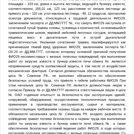
площадке – 103 см; длина и высота лестницы, ведущей к бункеру извести,
соответственно, 165,01 см, 123 см; расстояние от начала лестницы до
прямого угла – 110 см; угол наклона лестницы - 48, 12 градусов; протоколом
осмотра документов, относящихся к трудовой деятельности
ФИО29
;
заключением эксперта от
ДД.ММ.ГГГГ
№
, что смерть
ФИО29
наступила от
сочетанной тупой травмы головы, туловища и конечностей, осложнившейся
травматическим шоком, жировой эмболией легочных сосудов, аспирацией
пищевых масс в дыхательные пути и острой дыхательной
недостаточностью. Указанная сочетанная травма, квалифицируется как
причинившая тяжкий вред здоровью
ФИО29
; заключением эксперта
№
/
ОХ-24 от
ДД.ММ.ГГГГ
, согласно которому основной причиной получения
ФИО29
несовместимых с жизнью телесных повреждений, при выполнении
работ по загрузке извести в бункер извести печи обжига
№
является
неприменение средств коллективной защиты, в том числе от воздействия
механических факторов. Согласно должностным обязанностям начальник
цеха
№
Семенов Р.К., не выполнил обязанности по обеспечению
безопасных условий труда, что привело к гибели работника
ФИО29
При
этом начальник цеха
№
Семенов Р.К. является должностным лицом и
согласно Приказу
№
от
ДД.ММ.ГГГГ
является ответственным лицом в цехе
№
ОАО «
<данные изъяты>
» за безопасность при эксплуатации зданий,
сооружений, оборудования, осуществлении технологических процессов,
применения в производстве инструментов, сырья и материалов,
соответствующих требованиям охраны труда на каждом рабочем месте. В
обязанности начальника цеха
№
Семенова Р.К. входило разработка и
соблюдение правил техники безопасности и охраны труда при выполнении
работ по загрузке извести в бункер извести печи обжига
№
, а также
обеспечение безопасных условий ведения работ
ФИО29
, в ходе которых
последняя получила несовместимые с жизнью телесные повреждения. Со