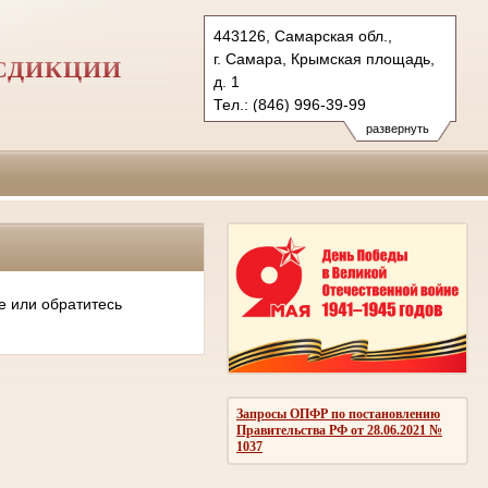
443126, Самарская обл.,
г. Самара, Крымская площадь,
СДИКЦИИ
д. 1
Тел.: (846) 996-39-99
6kas@sudrf.ru
развернуть
схема проезда
е или обратитесь
Запросы ОПФР по постановлению
Правительства РФ от 28.06.2021 №
1037