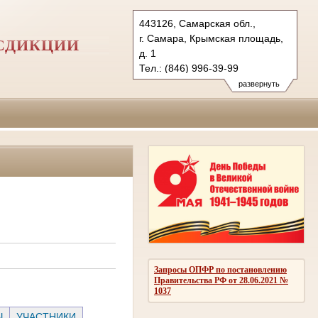
443126, Самарская обл.,
г. Самара, Крымская площадь,
СДИКЦИИ
д. 1
Тел.: (846) 996-39-99
6kas@sudrf.ru
развернуть
схема проезда
Запросы ОПФР по постановлению
Правительства РФ от 28.06.2021 №
1037
Ы
УЧАСТНИКИ