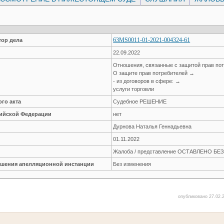
63MS0011-01-2021-004324-61
ор дела
22.09.2022
Отношения, связанные с защитой прав по
О защите прав потребителей →
- из договоров в сфере: →
услуги торговли
го акта
Судебное РЕШЕНИЕ
сийской Федерации
нет
Дурнова Наталья Геннадьевна
01.11.2022
Жалоба / представление ОСТАВЛЕНО Б
решения апелляционной инстанции
Без изменения
опубликовано 27.02.2