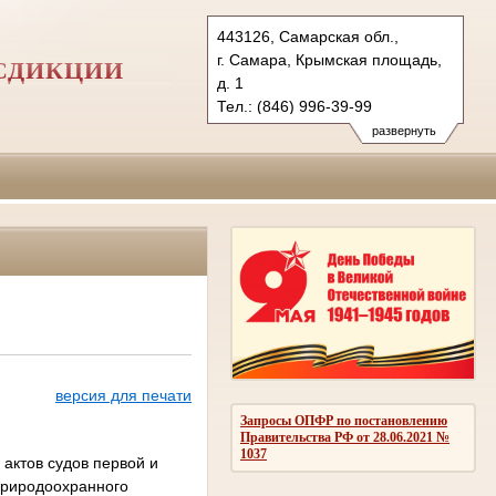
443126, Самарская обл.,
г. Самара, Крымская площадь,
СДИКЦИИ
д. 1
Тел.: (846) 996-39-99
6kas@sudrf.ru
развернуть
схема проезда
версия для печати
Запросы ОПФР по постановлению
Правительства РФ от 28.06.2021 №
1037
актов судов первой и
природоохранного