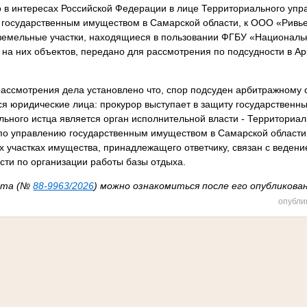
о в интересах Российской Федерации в лице Территориального уп
ю государственным имуществом в Самарской области, к ООО «Ривь
 земельные участки, находящиеся в пользовании ФГБУ «Национал
 на них объектов, передано для рассмотрения по подсудности в А
ассмотрения дела установлено что, спор подсуден арбитражному су
я юридические лица: прокурор выступает в защиту государственны
ьного истца является орган исполнительной власти - Территориа
по управлению государственным имуществом в Самарской области,
х участках имущества, принадлежащего ответчику, связан с веде
сти по организации работы базы отдыха.
акта (№
88-9963/2026
) можно ознакомиться после его опубликован
опубли