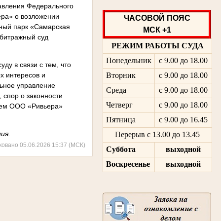
равления Федерального
ера» о возложении
ЧАСОВОЙ ПОЯС
ьный парк «Самарская
МСК +1
рбитражный суд
РЕЖИМ РАБОТЫ СУДА
Понедельник
с 9.00 до 18.00
ду в связи с тем, что
х интересов и
Вторник
с 9.00 до 18.00
льное управление
Среда
с 9.00 до 18.00
 спор о законности
Четверг
с 9.00 до 18.00
нием ООО «Ривьера»
Пятница
с 9.00 до 16.45
ия.
Перерыв с 13.00 до 13.45
ковано 05.06.2026 15:37 (МСК)
Суббота
выходной
Воскресенье
выходной