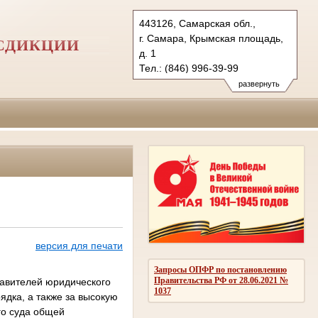
443126, Самарская обл.,
г. Самара, Крымская площадь,
СДИКЦИИ
д. 1
Тел.: (846) 996-39-99
6kas@sudrf.ru
развернуть
схема проезда
версия для печати
Запросы ОПФР по постановлению
Правительства РФ от 28.06.2021 №
тавителей юридического
1037
ядка, а также за высокую
го суда общей