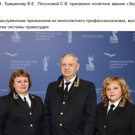
., Кувшинову В.Е., Посоховой С.В. присвоено почётное звание «З
заслуженным признанием их многолетнего профессионализма, высо
итие системы правосудия.