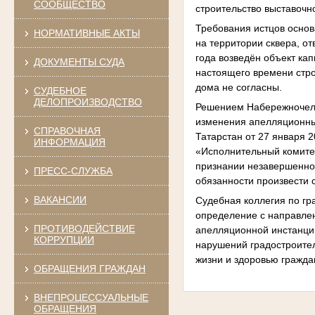
СООБЩЕСТВО
строительство выставочн
Требования истцов основ
НОРМАТИВНЫЕ АКТЫ
на территории сквера, о
года возведён объект ка
ДОКУМЕНТЫ СУДА
настоящего времени стро
дома не согласны.
СУДЕБНОЕ
ДЕЛОПРОИЗВОДСТВО
Решением Набережночелни
изменения апелляционны
СПРАВОЧНАЯ
Татарстан от 27 января 2
ИНФОРМАЦИЯ
«Исполнительный комите
признании незавершенног
ПРЕСС-СЛУЖБА
обязанности произвести 
ВАКАНСИИ
Судебная коллегия по г
определение с направлен
ПРОТИВОДЕЙСТВИЕ
апелляционной инстанци
КОРРУПЦИИ
нарушений градостроител
жизни и здоровью гражда
ОБРАЩЕНИЯ ГРАЖДАН
ВНЕПРОЦЕССУАЛЬНЫЕ
ОБРАЩЕНИЯ