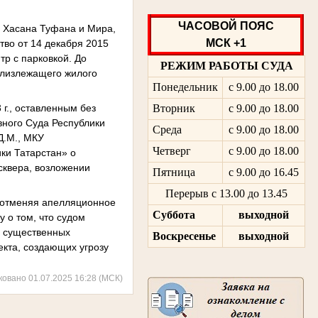
ЧАСОВОЙ ПОЯС
в Хасана Туфана и Мира,
МСК +1
тво от 14 декабря 2015
тр с парковкой. До
РЕЖИМ РАБОТЫ СУДА
близлежащего жилого
Понедельник
с 9.00 до 18.00
г., оставленным без
Вторник
с 9.00 до 18.00
ного Суда Республики
Среда
с 9.00 до 18.00
Д.М., МКУ
Четверг
с 9.00 до 18.00
ки Татарстан» о
сквера, возложении
Пятница
с 9.00 до 16.45
Перерыв с 13.00 до 13.45
 отменяя апелляционное
Суббота
выходной
 о том, что судом
и существенных
Воскресенье
выходной
екта, создающих угрозу
ковано 01.07.2025 16:28 (МСК)