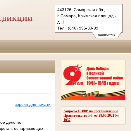
443126, Самарская обл.,
г. Самара, Крымская площадь,
СДИКЦИИ
д. 1
Тел.: (846) 996-39-99
6kas@sudrf.ru
развернуть
схема проезда
версия для печати
Запросы ОПФР по постановлению
Правительства РФ от 28.06.2021 №
1037
ое дело по
тарстан, оспаривающих