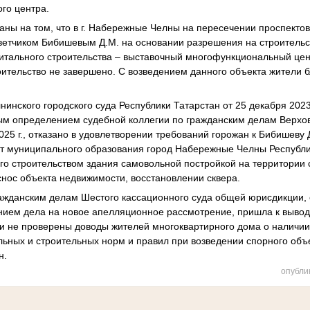
ого центра.
аны на том, что в г. Набережные Челны на пересечении проспекто
тветчиком Бибишевым Д.М. на основании разрешения на строительс
питального строительства – выставочный многофункциональный цен
ительство не завершено. С возведением данного объекта жители 
нского городского суда Республики Татарстан от 25 декабря 2023 
м определением судебной коллегии по гражданским делам Верхов
025 г., отказано в удовлетворении требований горожан к Бибишеву 
т муниципального образования город Набережные Челны Республи
о строительством здания самовольной постройкой на территории 
снос объекта недвижимости, восстановлении сквера.
ражданским делам Шестого кассационного суда общей юрисдикции,
ием дела на новое апелляционное рассмотрение, пришла к выводу
и не проверены доводы жителей многоквартирного дома о наличи
ьных и строительных норм и правил при возведении спорного объ
н.
опубли