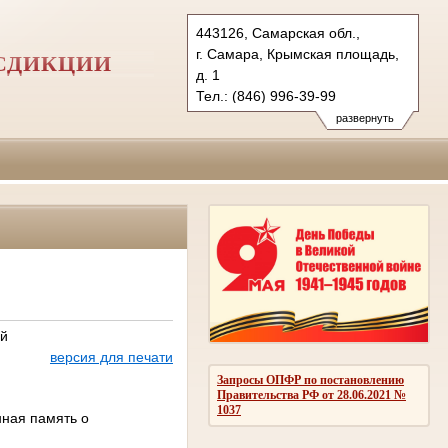
443126, Самарская обл.,
г. Самара, Крымская площадь,
СДИКЦИИ
д. 1
Тел.: (846) 996-39-99
6kas@sudrf.ru
развернуть
схема проезда
ый
версия для печати
Запросы ОПФР по постановлению
Правительства РФ от 28.06.2021 №
1037
нная память о