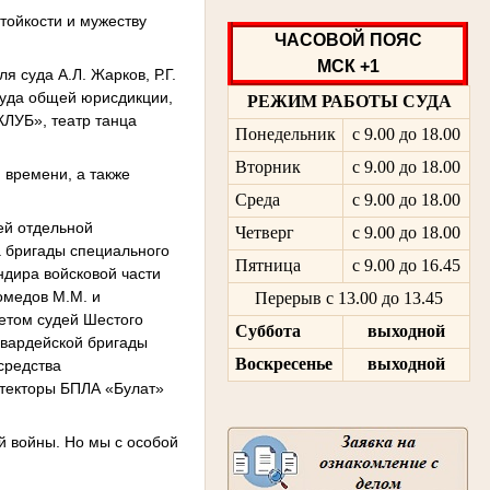
тойкости и мужеству
ЧАСОВОЙ ПОЯС
МСК +1
 суда А.Л. Жарков, Р.Г.
 суда общей юрисдикции,
РЕЖИМ РАБОТЫ СУДА
КЛУБ», театр танца
Понедельник
с 9.00 до 18.00
Вторник
с 9.00 до 18.00
м времени, а также
Среда
с 9.00 до 18.00
ей отдельной
Четверг
с 9.00 до 18.00
а бригады специального
Пятница
с 9.00 до 16.45
ндира войсковой части
омедов М.М. и
Перерыв с 13.00 до 13.45
ветом судей Шестого
Суббота
выходной
вардейской бригады
Воскресенье
выходной
средства
текторы БПЛА «Булат»
й войны. Но мы с особой