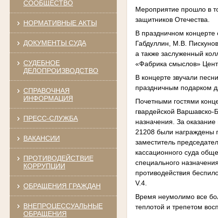
СООБЩЕСТВО
Мероприятие прошло в то
защитников Отечества.
НОРМАТИВНЫЕ АКТЫ
В праздничном концерте 
ДОКУМЕНТЫ СУДА
Габдуллин, М.В. Пискуно
а также заслуженный кол
СУДЕБНОЕ
«Фабрика смыслов» Центр
ДЕЛОПРОИЗВОДСТВО
В концерте звучали песни
праздничным подарком д
СПРАВОЧНАЯ
ИНФОРМАЦИЯ
Почетными гостями конце
гвардейской Варшавско-Б
ПРЕСС-СЛУЖБА
назначения. За оказание
21208 были награждены 
ВАКАНСИИ
заместитель председател
кассационного суда общ
ПРОТИВОДЕЙСТВИЕ
специального назначени
КОРРУПЦИИ
противодействия беспил
V.4.
ОБРАЩЕНИЯ ГРАЖДАН
Время неумолимо все бол
ВНЕПРОЦЕССУАЛЬНЫЕ
теплотой и трепетом вос
ОБРАЩЕНИЯ