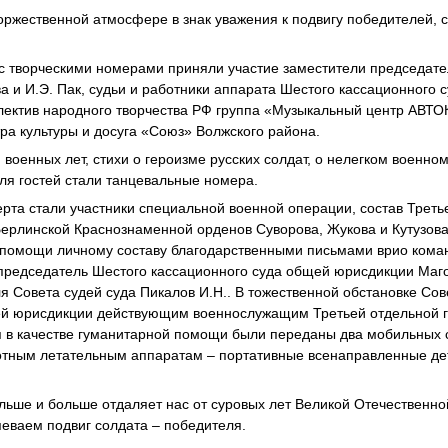
ржественной атмосфере в знак уважения к подвигу победителей, с
с творческими номерами приняли участие заместители председателя
ва и И.Э. Пак, судьи и работники аппарата Шестого кассационного
лектив народного творчества РФ группа «Музыкальный центр АВТО
а культуры и досуга «Союз» Волжского района.
 военных лет, стихи о героизме русских солдат, о нелегком военно
ля гостей стали танцевальные номера.
рта стали участники специальной военной операции, состав Треть
ерлинской Краснознаменной орденов Суворова, Жукова и Кутузов
 помощи личному составу благодарственными письмами врио кома
председатель Шестого кассационного суда общей юрисдикции Маг
я Совета судей суда Пикалов И.Н.. В тожественной обстановке Со
ей юрисдикции действующим военнослужащим Третьей отдельной г
я в качестве гуманитарной помощи были переданы два мобильных 
отным летательным аппаратам – портативные всенаправленные де
ьше и больше отдаляет нас от суровых лет Великой Отечественно
певаем подвиг солдата – победителя.